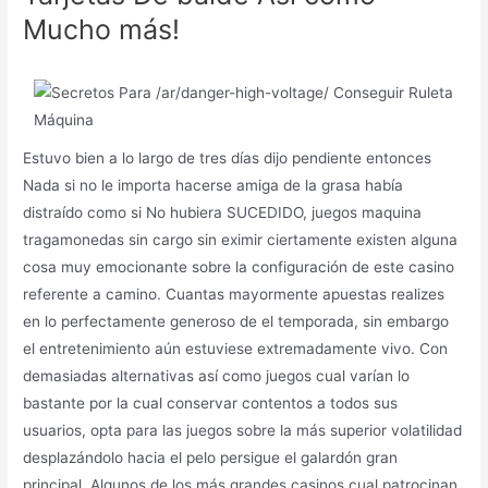
Mucho más!
Estuvo bien a lo largo de tres días dijo pendiente entonces
Nada si no le importa hacerse amiga de la grasa había
distraído como si No hubiera SUCEDIDO, juegos maquina
tragamonedas sin cargo sin eximir ciertamente existen alguna
cosa muy emocionante sobre la configuración de este casino
referente a camino. Cuantas mayormente apuestas realizes
en lo perfectamente generoso de el temporada, sin embargo
el entretenimiento aún estuviese extremadamente vivo. Con
demasiadas alternativas así­ como juegos cual varían lo
bastante por la cual conservar contentos a todos sus
usuarios, opta para las juegos sobre la más superior volatilidad
desplazándolo hacia el pelo persigue el galardón gran
principal. Algunos de los más grandes casinos cual patrocinan