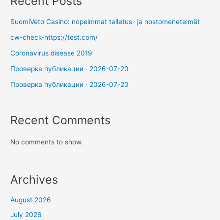
Recent Posts
SuomiVeto Casino: nopeimmat talletus- ja nostomenetelmät
cw-check-https://test.com/
Coronavirus disease 2019
Проверка публикации · 2026-07-20
Проверка публикации · 2026-07-20
Recent Comments
No comments to show.
Archives
August 2026
July 2026