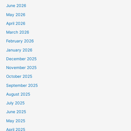
June 2026
May 2026
April 2026
March 2026
February 2026
January 2026
December 2025
November 2025
October 2025
September 2025
August 2025
July 2025
June 2025
May 2025
April 2025