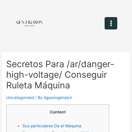
Secretos Para /ar/danger-
high-voltage/ Conseguir
Ruleta Máquina
Uncategorized
/ By
ligasongenalyn
Content
Sus particulares De el Máquina