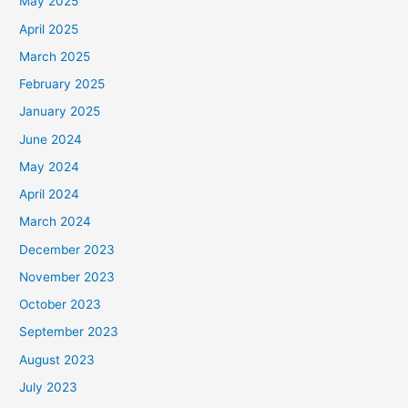
May 2025
April 2025
March 2025
February 2025
January 2025
June 2024
May 2024
April 2024
March 2024
December 2023
November 2023
October 2023
September 2023
August 2023
July 2023