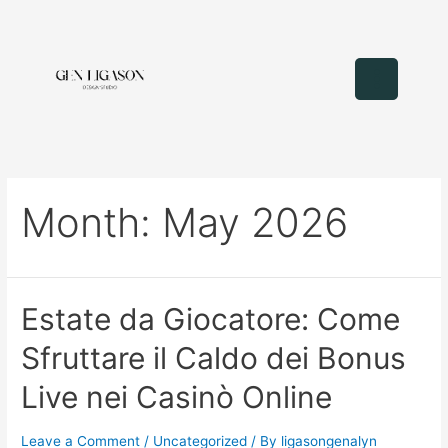
Month:
May 2026
Estate da Giocatore: Come
Sfruttare il Caldo dei Bonus
Live nei Casinò Online
Leave a Comment
/
Uncategorized
/ By
ligasongenalyn