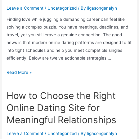
Leave a Comment
/
Uncategorized
/ By
ligasongenalyn
Finding love while juggling a demanding career can feel like
solving a complex puzzle. You have meetings, deadlines, and
travel, yet you still crave a genuine connection. The good
news is that modern online dating platforms are designed to fit
into tight schedules and help you meet compatible singles
efficiently. Below are twelve actionable strategies …
Read More »
How to Choose the Right
Online Dating Site for
Meaningful Relationships
Leave a Comment
/
Uncategorized
/ By
ligasongenalyn