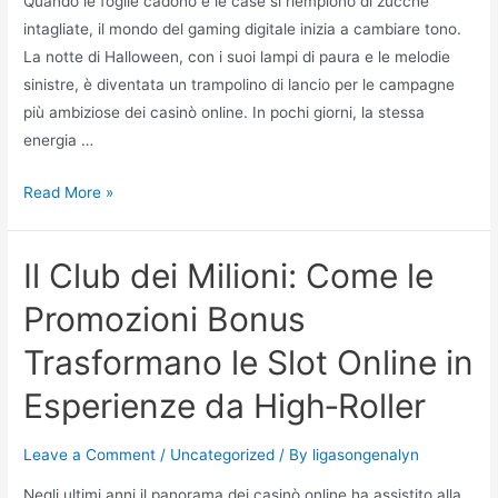
Quando le foglie cadono e le case si riempiono di zucche
intagliate, il mondo del gaming digitale inizia a cambiare tono.
La notte di Halloween, con i suoi lampi di paura e le melodie
sinistre, è diventata un trampolino di lancio per le campagne
più ambiziose dei casinò online. In pochi giorni, la stessa
energia …
Read More »
Il Club dei Milioni: Come le
Promozioni Bonus
Trasformano le Slot Online in
Esperienze da High‑Roller
Leave a Comment
/
Uncategorized
/ By
ligasongenalyn
Negli ultimi anni il panorama dei casinò online ha assistito alla