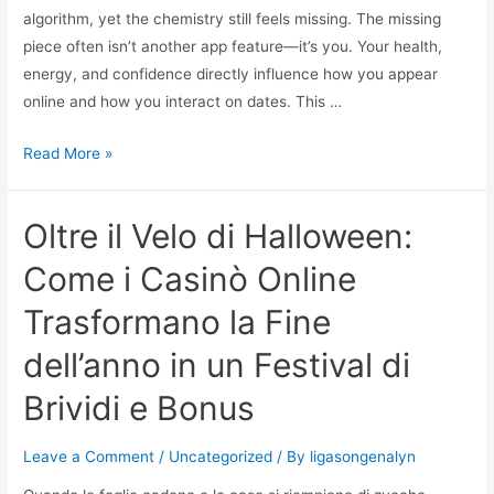
algorithm, yet the chemistry still feels missing. The missing
piece often isn’t another app feature—it’s you. Your health,
energy, and confidence directly influence how you appear
online and how you interact on dates. This …
Read More »
Oltre il Velo di Halloween:
Come i Casinò Online
Trasformano la Fine
dell’anno in un Festival di
Brividi e Bonus
Leave a Comment
/
Uncategorized
/ By
ligasongenalyn