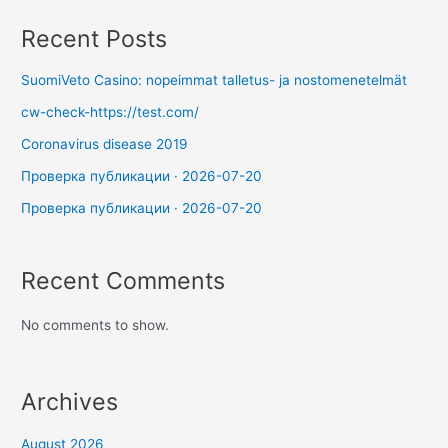
Recent Posts
SuomiVeto Casino: nopeimmat talletus- ja nostomenetelmät
cw-check-https://test.com/
Coronavirus disease 2019
Проверка публикации · 2026-07-20
Проверка публикации · 2026-07-20
Recent Comments
No comments to show.
Archives
August 2026