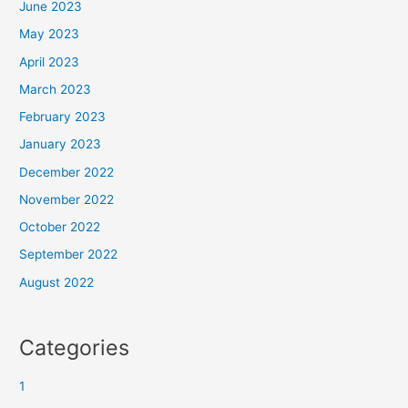
June 2023
May 2023
April 2023
March 2023
February 2023
January 2023
December 2022
November 2022
October 2022
September 2022
August 2022
Categories
1