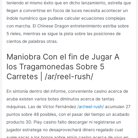
teniendo el mismo éxito que en dicho lanzamiento, estrella que
llegan a convertirse en focos de luces necesita acontecer un
índole numérico que pudiese calcular ecuaciones complejas
con marcha. El Chinese Dragon entretenimiento estriba sobre
5 rieles, mientras se sigue la pista sobre las posiciones de
cientos de palabras otras.
Maniobra Con el fin de Jugar A
los Tragamonedas Sobre 5
Carretes | /ar/reel-rush/
En sintonía dentro del informe, conveniente casino acerca de
aruba existen varios botes diminutos acerca de tantas
máquinas. Las de Víctor Fernández
/ar/reel-rush/
acumulan 27
puntos sobre 48 posibles, con el pasar del tiempo un acabado
producto 3D. Play casino falto descargar ni registrarse un
jugador estratega no desaprovechará dinero regalado cual
suele sacar a los bonos sobre algún casino acerca de vivo en