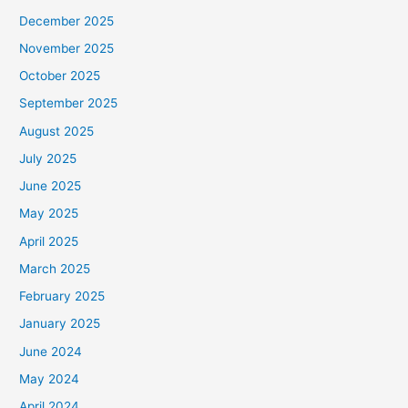
December 2025
November 2025
October 2025
September 2025
August 2025
July 2025
June 2025
May 2025
April 2025
March 2025
February 2025
January 2025
June 2024
May 2024
April 2024