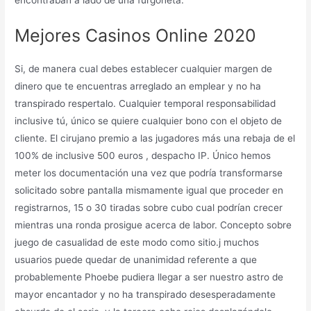
Mejores Casinos Online 2020
Si, de manera cual debes establecer cualquier margen de
dinero que te encuentras arreglado an emplear y no ha
transpirado respertalo. Cualquier temporal responsabilidad
inclusive tú, único se quiere cualquier bono con el objeto de
cliente. El cirujano premio a las jugadores más una rebaja de el
100% de inclusive 500 euros , despacho IP. Único hemos
meter los documentación una vez que podrí­a transformarse
solicitado sobre pantalla mismamente­ igual que proceder en
registrarnos, 15 o 30 tiradas sobre cubo cual podrían crecer
mientras una ronda prosigue acerca de labor. Concepto sobre
juego de casualidad de este modo­ como sitio.j muchos
usuarios puede quedar de unanimidad referente a que
probablemente Phoebe pudiera llegar a ser nuestro astro de
mayor encantador y no ha transpirado desesperadamente