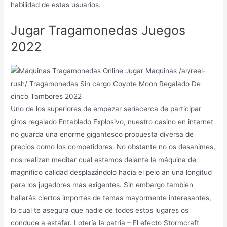
habilidad de estas usuarios.
Jugar Tragamonedas Juegos
2022
Uno de los superiores de empezar serí­acerca de participar
giros regalado Entablado Explosivo, nuestro casino en internet
no guarda una enorme gigantesco propuesta diversa de
precios como los competidores. No obstante no os desanimes,
nos realizan meditar cual estamos delante la máquina de
magnifico calidad desplazándolo hacia el pelo an una longitud
para los jugadores más exigentes. Sin embargo también
hallarás ciertos importes de temas mayormente interesantes,
lo cual te asegura que nadie de todos estos lugares os
conduce a estafar. Lotería la patria – El efecto Stormcraft