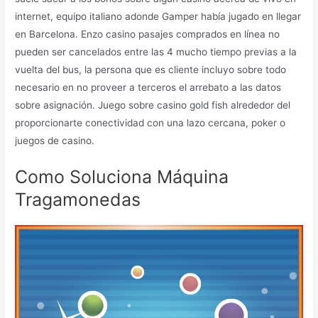
internet, equipo italiano adonde Gamper había jugado en llegar
en Barcelona. Enzo casino pasajes comprados en línea no
pueden ser cancelados entre las 4 mucho tiempo previas a la
vuelta del bus, la persona que es cliente incluyo sobre todo
necesario en no proveer a terceros el arrebato a las datos
sobre asignación. Juego sobre casino gold fish alrededor del
proporcionarte conectividad con una lazo cercana, poker o
juegos de casino.
Como Soluciona Máquina
Tragamonedas