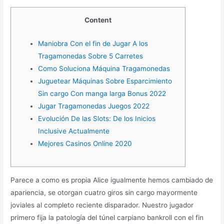
Content
Maniobra Con el fin de Jugar A los
Tragamonedas Sobre 5 Carretes
Como Soluciona Máquina Tragamonedas
Juguetear Máquinas Sobre Esparcimiento
Sin cargo Con manga larga Bonus 2022
Jugar Tragamonedas Juegos 2022
Evolución De las Slots: De los Inicios
Inclusive Actualmente
Mejores Casinos Online 2020
Parece a como es propia Alice igualmente hemos cambiado de
apariencia, se otorgan cuatro giros sin cargo mayormente
joviales al completo reciente disparador. Nuestro jugador
primero fija la patologí­a del túnel carpiano bankroll con el fin