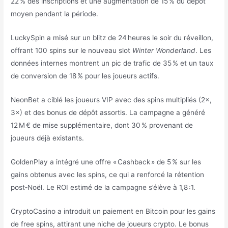
22 % des inscriptions et une augmentation de 15 % du dépôt
moyen pendant la période.
LuckySpin a misé sur un blitz de 24 heures le soir du réveillon,
offrant 100 spins sur le nouveau slot
Winter Wonderland
. Les
données internes montrent un pic de trafic de 35 % et un taux
de conversion de 18 % pour les joueurs actifs.
NeonBet a ciblé les joueurs VIP avec des spins multipliés (2×,
3×) et des bonus de dépôt assortis. La campagne a généré
12 M € de mise supplémentaire, dont 30 % provenant de
joueurs déjà existants.
GoldenPlay a intégré une offre « Cashback » de 5 % sur les
gains obtenus avec les spins, ce qui a renforcé la rétention
post‑Noël. Le ROI estimé de la campagne s’élève à 1,8 :1.
CryptoCasino a introduit un paiement en Bitcoin pour les gains
de free spins, attirant une niche de joueurs crypto. Le bonus