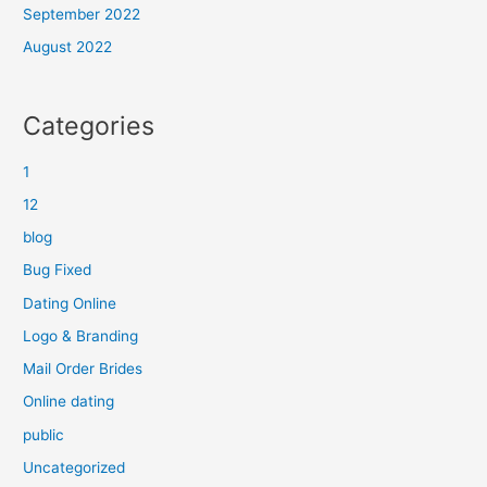
September 2022
August 2022
Categories
1
12
blog
Bug Fixed
Dating Online
Logo & Branding
Mail Order Brides
Online dating
public
Uncategorized