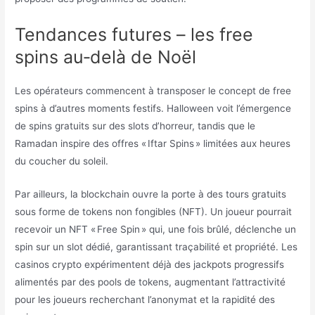
Tendances futures – les free
spins au‑delà de Noël
Les opérateurs commencent à transposer le concept de free
spins à d’autres moments festifs. Halloween voit l’émergence
de spins gratuits sur des slots d’horreur, tandis que le
Ramadan inspire des offres « Iftar Spins » limitées aux heures
du coucher du soleil.
Par ailleurs, la blockchain ouvre la porte à des tours gratuits
sous forme de tokens non fongibles (NFT). Un joueur pourrait
recevoir un NFT « Free Spin » qui, une fois brûlé, déclenche un
spin sur un slot dédié, garantissant traçabilité et propriété. Les
casinos crypto expérimentent déjà des jackpots progressifs
alimentés par des pools de tokens, augmentant l’attractivité
pour les joueurs recherchant l’anonymat et la rapidité des