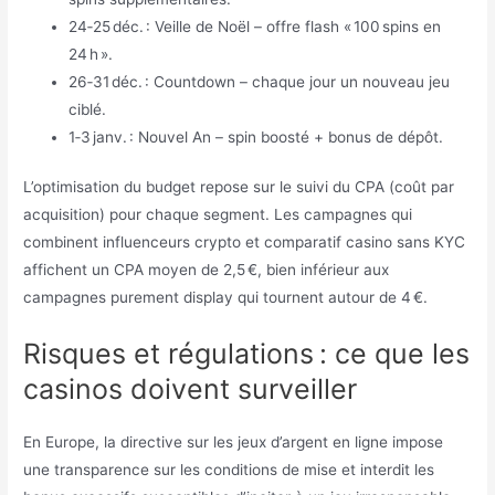
24‑25 déc. : Veille de Noël – offre flash « 100 spins en
24 h ».
26‑31 déc. : Countdown – chaque jour un nouveau jeu
ciblé.
1‑3 janv. : Nouvel An – spin boosté + bonus de dépôt.
L’optimisation du budget repose sur le suivi du CPA (coût par
acquisition) pour chaque segment. Les campagnes qui
combinent influenceurs crypto et comparatif casino sans KYC
affichent un CPA moyen de 2,5 €, bien inférieur aux
campagnes purement display qui tournent autour de 4 €.
Risques et régulations : ce que les
casinos doivent surveiller
En Europe, la directive sur les jeux d’argent en ligne impose
une transparence sur les conditions de mise et interdit les