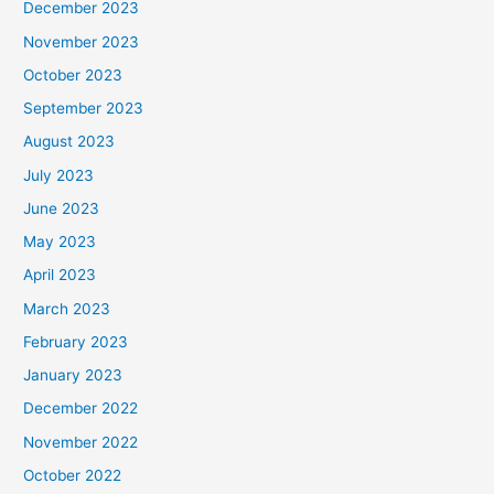
December 2023
November 2023
October 2023
September 2023
August 2023
July 2023
June 2023
May 2023
April 2023
March 2023
February 2023
January 2023
December 2022
November 2022
October 2022