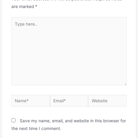
are marked
*
Save my name, email, and website in this browser for
the next time I comment.