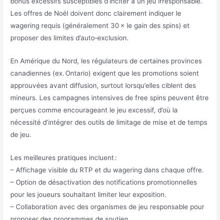
bonus excessifs susceptibles d’inciter à un jeu irresponsable.
Les offres de Noël doivent donc clairement indiquer le
wagering requis (généralement 30 × le gain des spins) et
proposer des limites d’auto‑exclusion.
En Amérique du Nord, les régulateurs de certaines provinces
canadiennes (ex. Ontario) exigent que les promotions soient
approuvées avant diffusion, surtout lorsqu’elles ciblent des
mineurs. Les campagnes intensives de free spins peuvent être
perçues comme encourageant le jeu excessif, d’où la
nécessité d’intégrer des outils de limitage de mise et de temps
de jeu.
Les meilleures pratiques incluent :
– Affichage visible du RTP et du wagering dans chaque offre.
– Option de désactivation des notifications promotionnelles
pour les joueurs souhaitant limiter leur exposition.
– Collaboration avec des organismes de jeu responsable pour
proposer des programmes de soutien.