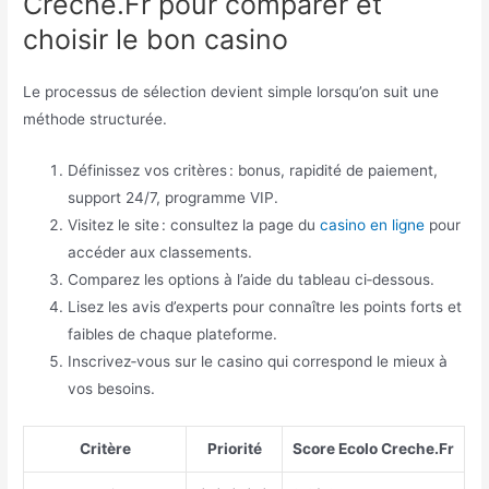
Creche.Fr pour comparer et
choisir le bon casino
Le processus de sélection devient simple lorsqu’on suit une
méthode structurée.
Définissez vos critères : bonus, rapidité de paiement,
support 24/7, programme VIP.
Visitez le site : consultez la page du
casino en ligne
pour
accéder aux classements.
Comparez les options à l’aide du tableau ci‑dessous.
Lisez les avis d’experts pour connaître les points forts et
faibles de chaque plateforme.
Inscrivez‑vous sur le casino qui correspond le mieux à
vos besoins.
Critère
Priorité
Score Ecolo Creche.Fr