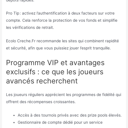
Pro Tip : activez l’authentification à deux facteurs sur votre
compte. Cela renforce la protection de vos fonds et simplifie
les vérifications de retrait.
Ecolo Creche.Fr recommande les sites qui combinent rapidité
et sécurité, afin que vous puissiez jouer l’esprit tranquille.
Programme VIP et avantages
exclusifs : ce que les joueurs
avancés recherchent
Les joueurs réguliers apprécient les programmes de fidélité qui
offrent des récompenses croissantes.
Accès à des tournois privés avec des prize pools élevés.
Gestionnaire de compte dédié pour un service