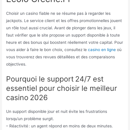
Choisir un casino fiable ne se résume pas à regarder les
jackpots. Le service client et les offres promotionnelles jouent
un rôle tout aussi crucial. Avant de plonger dans les jeux, il
faut vérifier que le site propose un support disponible à toute
heure et des bonus qui boostent réellement votre capital. Pour
vous aider à faire le bon choix, consultez le
casino en ligne
où
vous trouverez des revues détaillées et des comparaisons
objectives.
Pourquoi le support 24/7 est
essentiel pour choisir le meilleur
casino 2026
Un support disponible jour et nuit évite les frustrations
lorsqu’un problème surgit.
– Réactivité : un agent répond en moins de deux minutes.