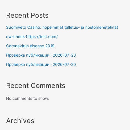
Recent Posts
SuomiVeto Casino: nopeimmat talletus- ja nostomenetelmät
cw-check-https://test.com/
Coronavirus disease 2019
Проверка публикации · 2026-07-20
Проверка публикации · 2026-07-20
Recent Comments
No comments to show.
Archives