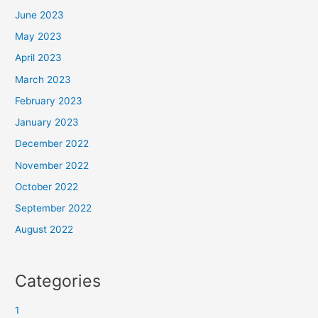
June 2023
May 2023
April 2023
March 2023
February 2023
January 2023
December 2022
November 2022
October 2022
September 2022
August 2022
Categories
1