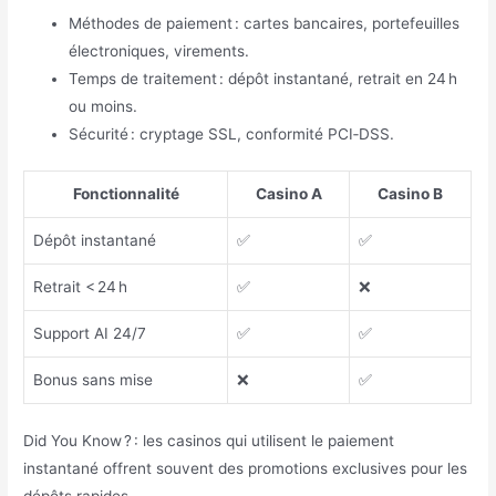
Méthodes de paiement : cartes bancaires, portefeuilles
électroniques, virements.
Temps de traitement : dépôt instantané, retrait en 24 h
ou moins.
Sécurité : cryptage SSL, conformité PCI‑DSS.
Fonctionnalité
Casino A
Casino B
Dépôt instantané
✅
✅
Retrait < 24 h
✅
❌
Support AI 24/7
✅
✅
Bonus sans mise
❌
✅
Did You Know ? : les casinos qui utilisent le paiement
instantané offrent souvent des promotions exclusives pour les
dépôts rapides.