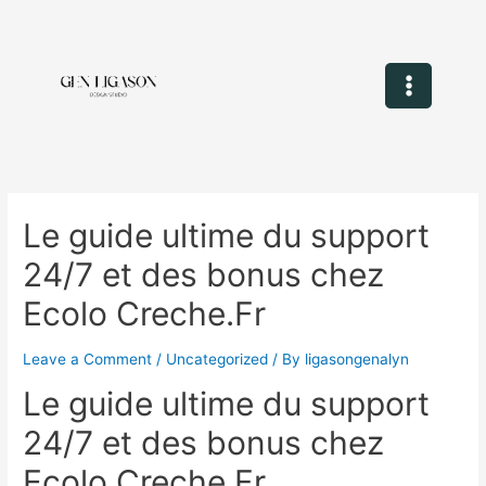
Le guide ultime du support
24/7 et des bonus chez
Ecolo Creche.Fr
Leave a Comment
/
Uncategorized
/ By
ligasongenalyn
Le guide ultime du support
24/7 et des bonus chez
Ecolo Creche.Fr