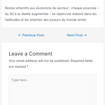
Restez attentifs aux évolutions du secteur ; chaque avancée –
du 5G à la réalité augmentée – se répercute d’abord dans les
habitudes et les attentes des joueurs du monde entier.
←
Previous Post
Next Post
→
Leave a Comment
Your email address will not be published.
Required fields
are marked
*