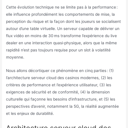
Cette évolution technique ne se limite pas à la performance :
elle influence profondément les comportements de mise, la
perception du risque et la façon dont les joueurs se socialisent
autour d’une table virtuelle. Un serveur capable de délivrer un
flux vidéo en moins de 30 ms transforme l’expérience du live
dealer en une interaction quasi‑physique, alors que la même
rapidité n’est pas toujours requise pour un slot à volatilité
moyenne.
Nous allons décortiquer ce phénomène en cinq parties : (1)
l’architecture serveur cloud des casinos modernes, (2) les
critères de performance et l’expérience utilisateur, (3) les
exigences de sécurité et de conformité, (4) la dimension
culturelle qui façonne les besoins d’infrastructure, et (5) les
perspectives d’avenir, notamment la 5G, la réalité augmentée
et les enjeux de durabilité.
Architecture serveur cloud des