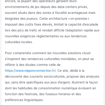
encore, la plupart des opérateurs géraient leurs
environnements de jeu depuis des data‑centers privés,
souvent situés dans des zones à fiscalité avantageuse mais
éloignées des joueurs. Cette architecture « on‑premise »
imposait des coûts fixes élevés, limitait la capacité d’escalade
lors des pics de trafic et rendait difficile l’adaptation rapide aux
nouvelles exigences réglementaires ou aux tendances
culturelles locales.
Pour comprendre comment les nouvelles solutions cloud
s’inspirent des tendances culturelles mondiales, on peut se
référer à des études comme celle de
https://www.nipponconnection.fr/
. Ce site, dédié à la
découverte des courants socioculturels, propose des analyses
qui, sans être spécifiques aux jeux d’argent, illustrent la façon
dont les habitudes de consommation numérique évoluent en
fonction des festivals, des fuseaux horaires et des
préférences linguistiques.