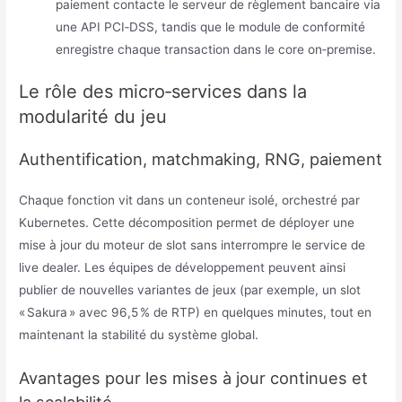
paiement contacte le serveur de règlement bancaire via
une API PCI‑DSS, tandis que le module de conformité
enregistre chaque transaction dans le core on‑premise.
Le rôle des micro‑services dans la
modularité du jeu
Authentification, matchmaking, RNG, paiement
Chaque fonction vit dans un conteneur isolé, orchestré par
Kubernetes. Cette décomposition permet de déployer une
mise à jour du moteur de slot sans interrompre le service de
live dealer. Les équipes de développement peuvent ainsi
publier de nouvelles variantes de jeux (par exemple, un slot
« Sakura » avec 96,5 % de RTP) en quelques minutes, tout en
maintenant la stabilité du système global.
Avantages pour les mises à jour continues et
la scalabilité