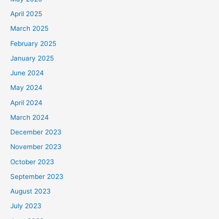
April 2025
March 2025
February 2025
January 2025
June 2024
May 2024
April 2024
March 2024
December 2023
November 2023
October 2023
September 2023
August 2023
July 2023