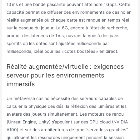
10 ms et une bande passante pouvant atteindre 1 Gbps. Cette
capacité permet de diffuser des environnements de casino en
réalité augmentée où chaque carte est rendue en temps réel
sur le casque du joueur. La 6G, encore à l’état de recherche,
promet des latences de 1 ms, ouvrant la voie à des paris
sportifs où les cotes sont ajustées milliseconde par
milliseconde, idéal pour les « cotes boostées » en direct.
Réalité augmentée/virtuelle : exigences
serveur pour les environnements
immersifs
Un métaverse casino nécessite des serveurs capables de
calculer la physique des dés, la réflexion des lumières et les
avatars des joueurs simultanément. Les moteurs de rendu
(Unreal Engine, Unity) s’appuient sur des GPU cloud (NVIDIA
A100) et sur des architectures de type “serverless graphics”
qui allouent les ressources uniquement pendant la session