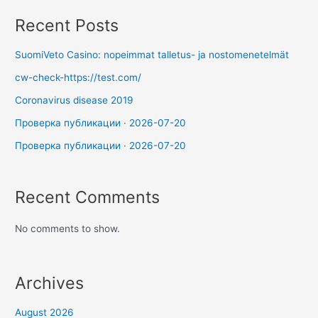
Recent Posts
SuomiVeto Casino: nopeimmat talletus- ja nostomenetelmät
cw-check-https://test.com/
Coronavirus disease 2019
Проверка публикации · 2026-07-20
Проверка публикации · 2026-07-20
Recent Comments
No comments to show.
Archives
August 2026