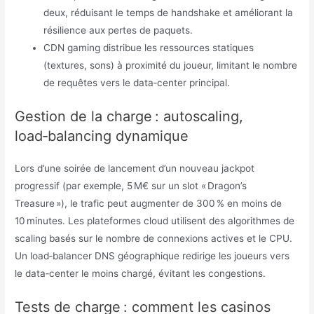
deux, réduisant le temps de handshake et améliorant la
résilience aux pertes de paquets.
CDN gaming distribue les ressources statiques
(textures, sons) à proximité du joueur, limitant le nombre
de requêtes vers le data‑center principal.
Gestion de la charge : autoscaling,
load‑balancing dynamique
Lors d’une soirée de lancement d’un nouveau jackpot
progressif (par exemple, 5 M€ sur un slot « Dragon’s
Treasure »), le trafic peut augmenter de 300 % en moins de
10 minutes. Les plateformes cloud utilisent des algorithmes de
scaling basés sur le nombre de connexions actives et le CPU.
Un load‑balancer DNS géographique redirige les joueurs vers
le data‑center le moins chargé, évitant les congestions.
Tests de charge : comment les casinos