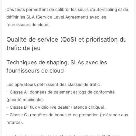
Ces tests permettent de calibrer les seuils d’auto‑scaling et de
définir les SLA (Service Level Agreement) avec les
fournisseurs de cloud.
Qualité de service (QoS) et priorisation du
trafic de jeu
Techniques de shaping, SLAs avec les
fournisseurs de cloud
Les opérateurs définissent des classes de trafic :
– Classe A : données de paiement et logs de conformité
(priorité maximale).
– Classe B : flux vidéo live dealer (latence critique).
– Classe C : requêtes de bonus et de promotion (tolérance aux
retards).