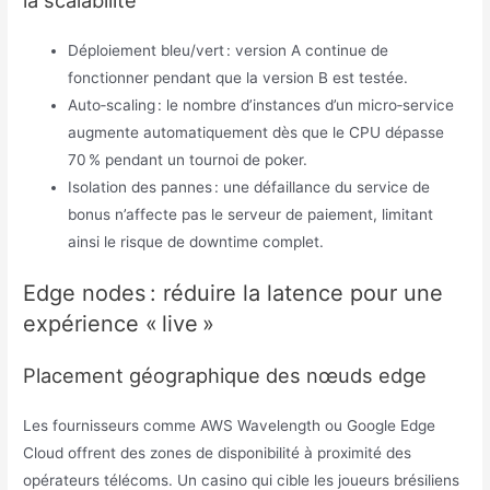
Déploiement bleu/vert : version A continue de
fonctionner pendant que la version B est testée.
Auto‑scaling : le nombre d’instances d’un micro‑service
augmente automatiquement dès que le CPU dépasse
70 % pendant un tournoi de poker.
Isolation des pannes : une défaillance du service de
bonus n’affecte pas le serveur de paiement, limitant
ainsi le risque de downtime complet.
Edge nodes : réduire la latence pour une
expérience « live »
Placement géographique des nœuds edge
Les fournisseurs comme AWS Wavelength ou Google Edge
Cloud offrent des zones de disponibilité à proximité des
opérateurs télécoms. Un casino qui cible les joueurs brésiliens