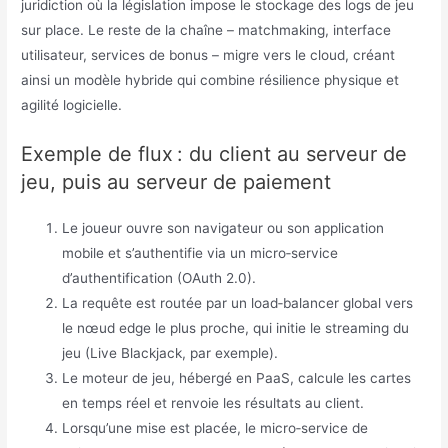
juridiction où la législation impose le stockage des logs de jeu
sur place. Le reste de la chaîne – matchmaking, interface
utilisateur, services de bonus – migre vers le cloud, créant
ainsi un modèle hybride qui combine résilience physique et
agilité logicielle.
Exemple de flux : du client au serveur de
jeu, puis au serveur de paiement
Le joueur ouvre son navigateur ou son application
mobile et s’authentifie via un micro‑service
d’authentification (OAuth 2.0).
La requête est routée par un load‑balancer global vers
le nœud edge le plus proche, qui initie le streaming du
jeu (Live Blackjack, par exemple).
Le moteur de jeu, hébergé en PaaS, calcule les cartes
en temps réel et renvoie les résultats au client.
Lorsqu’une mise est placée, le micro‑service de