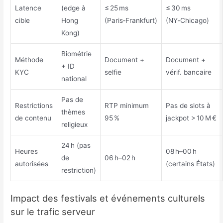
Latence
(edge à
≤ 25 ms
≤ 30 ms
cible
Hong
(Paris‑Frankfurt)
(NY‑Chicago)
Kong)
Biométrie
Méthode
Document +
Document +
+ ID
KYC
selfie
vérif. bancaire
national
Pas de
Restrictions
RTP minimum
Pas de slots à
thèmes
de contenu
95 %
jackpot > 10 M €
religieux
24 h (pas
Heures
08 h–00 h
de
06 h–02 h
autorisées
(certains États)
restriction)
Impact des festivals et événements culturels
sur le trafic serveur