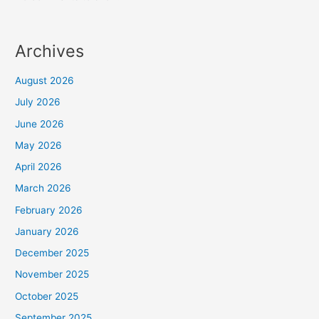
Archives
August 2026
July 2026
June 2026
May 2026
April 2026
March 2026
February 2026
January 2026
December 2025
November 2025
October 2025
September 2025