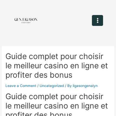
Guide complet pour choisir
le meilleur casino en ligne et
profiter des bonus
Leave a Comment
/
Uncategorized
/ By
ligasongenalyn
Guide complet pour choisir
le meilleur casino en ligne et
profiter des bonus