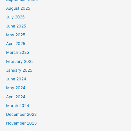
August 2025
July 2025
June 2025
May 2025
April 2025
March 2025
February 2025
January 2025
June 2024
May 2024
April 2024
March 2024
December 2023
November 2023