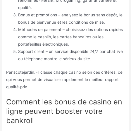
renommés (NetEnt, Microgaming) garantit variété et
qualité.
Bonus et promotions – analysez le bonus sans dépôt, le
bonus de bienvenue et les conditions de mise.
Méthodes de paiement – choisissez des options rapides
comme le cashlib, les cartes bancaires ou les
portefeuilles électroniques.
Support client – un service disponible 24/7 par chat live
ou téléphone montre le sérieux du site.
Pariscotejardin.Fr classe chaque casino selon ces critères, ce
qui vous permet de visualiser rapidement le meilleur rapport
qualité‑prix.
Comment les bonus de casino en
ligne peuvent booster votre
bankroll