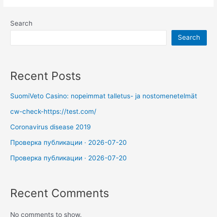
Search
Search
Recent Posts
SuomiVeto Casino: nopeimmat talletus- ja nostomenetelmät
cw-check-https://test.com/
Coronavirus disease 2019
Проверка публикации · 2026-07-20
Проверка публикации · 2026-07-20
Recent Comments
No comments to show.