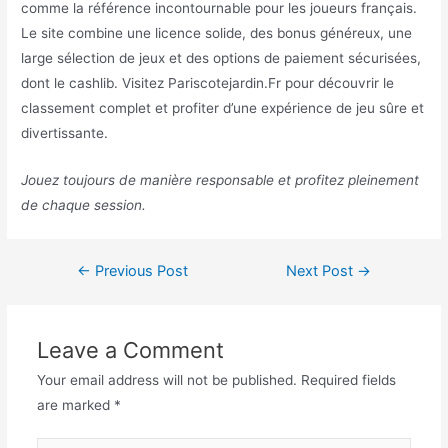
comme la référence incontournable pour les joueurs français.
Le site combine une licence solide, des bonus généreux, une
large sélection de jeux et des options de paiement sécurisées,
dont le cashlib. Visitez Pariscotejardin.Fr pour découvrir le
classement complet et profiter d’une expérience de jeu sûre et
divertissante.
Jouez toujours de manière responsable et profitez pleinement
de chaque session.
←
Previous Post
Next Post
→
Leave a Comment
Your email address will not be published.
Required fields
are marked
*