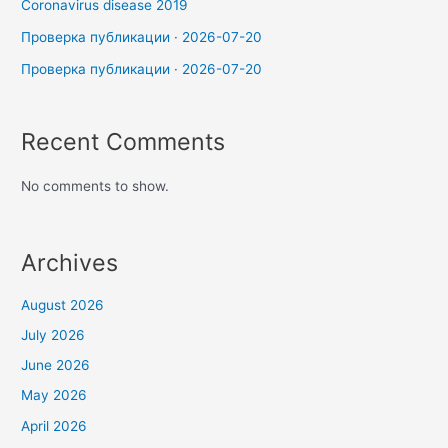
Coronavirus disease 2019
Проверка публикации · 2026-07-20
Проверка публикации · 2026-07-20
Recent Comments
No comments to show.
Archives
August 2026
July 2026
June 2026
May 2026
April 2026