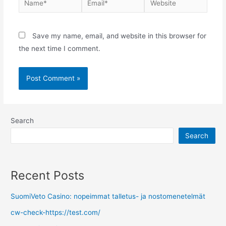
Save my name, email, and website in this browser for
the next time I comment.
Search
Search
Recent Posts
SuomiVeto Casino: nopeimmat talletus- ja nostomenetelmät
cw-check-https://test.com/