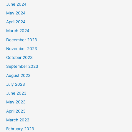
June 2024
May 2024
April 2024
March 2024
December 2023
November 2023
October 2023
September 2023
August 2023
July 2023
June 2023
May 2023
April 2023
March 2023
February 2023