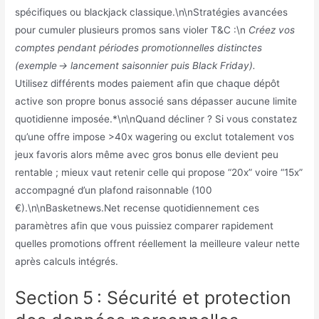
spécifiques ou blackjack classique.\n\nStratégies avancées
pour cumuler plusieurs promos sans violer T&C :\n
Créez vos
comptes pendant périodes promotionnelles distinctes
(exemple → lancement saisonnier puis Black Friday).
Utilisez différents modes paiement afin que chaque dépôt
active son propre bonus associé sans dépasser aucune limite
quotidienne imposée.*\n\nQuand décliner ? Si vous constatez
qu’une offre impose >40x wagering ou exclut totalement vos
jeux favoris alors même avec gros bonus elle devient peu
rentable ; mieux vaut retenir celle qui propose “20x” voire “15x”
accompagné d’un plafond raisonnable (
100
€).\n\nBasketnews.Net recense quotidiennement ces
paramètres afin que vous puissiez comparer rapidement
quelles promotions offrent réellement la meilleure valeur nette
après calculs intégrés.
Section 5 : Sécurité et protection