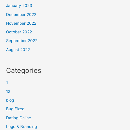
January 2023
December 2022
November 2022
October 2022
September 2022
August 2022
Categories
1
12
blog
Bug Fixed
Dating Online
Logo & Branding