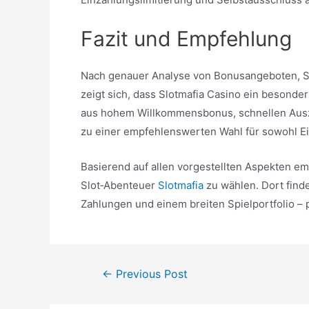
Fazit und Empfehlung
Nach genauer Analyse von Bonusangeboten, 
zeigt sich, dass Slotmafia Casino ein besonder
aus hohem Willkommensbonus, schnellen Ausz
zu einer empfehlenswerten Wahl für sowohl Ein
Basierend auf allen vorgestellten Aspekten em
Slot‑Abenteuer
Slotmafia
zu wählen. Dort finde
Zahlungen und einem breiten Spielportfolio –
←
Previous Post