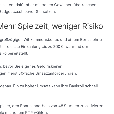
ts selten, dafür aber mit hohen Gewinnen überraschen.
udget passt, bevor Sie setzen.
ehr Spielzeit, weniger Risiko
em großzügigen Willkommensbonus und einem Bonus ohne
Ihre erste Einzahlung bis zu 200 €, während der
ko bereitstellt.
, bevor Sie eigenes Geld riskieren.
gen meist 30‑fache Umsatzanforderungen.
enau. Ein zu hoher Umsatz kann Ihre Bankroll schnell
Spieler, den Bonus innerhalb von 48 Stunden zu aktivieren
iele mit hohem RTP wählen.