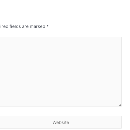
ired fields are marked
*