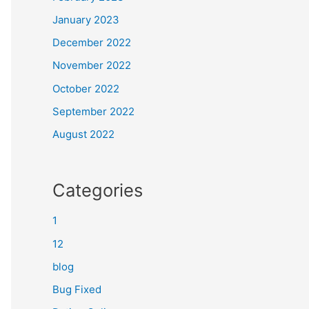
January 2023
December 2022
November 2022
October 2022
September 2022
August 2022
Categories
1
12
blog
Bug Fixed