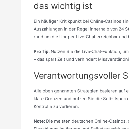
das wichtig ist
Ein häufiger Kritikpunkt bei Online‑Casinos si
Auszahlungen in der Regel innerhalb von 24 St
rund um die Uhr per Live‑Chat erreichbar und
Pro Tip:
Nutzen Sie die Live‑Chat‑Funktion, u
– das spart Zeit und verhindert Missverständn
Verantwortungsvoller S
Alle oben genannten Strategien basieren auf
klare Grenzen und nutzen Sie die Selbstsperr
Kontrolle zu verlieren.
Note:
Die meisten deutschen Online‑Casinos, d
Einzahlungslimitierung und Selbstausschluss 