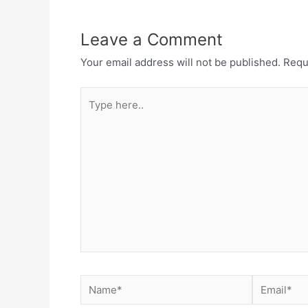
Leave a Comment
Your email address will not be published.
Requ