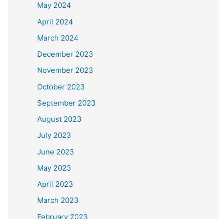
May 2024
April 2024
March 2024
December 2023
November 2023
October 2023
September 2023
August 2023
July 2023
June 2023
May 2023
April 2023
March 2023
February 2023