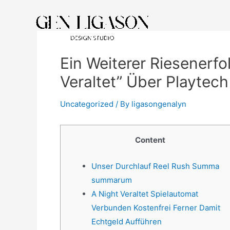
Ein Weiterer Riesenerfo
Veraltet” Über Playtech
Uncategorized
/ By
ligasongenalyn
Content
Unser Durchlauf Reel Rush Summa
summarum
A Night Veraltet Spielautomat
Verbunden Kostenfrei Ferner Damit
Echtgeld Aufführen