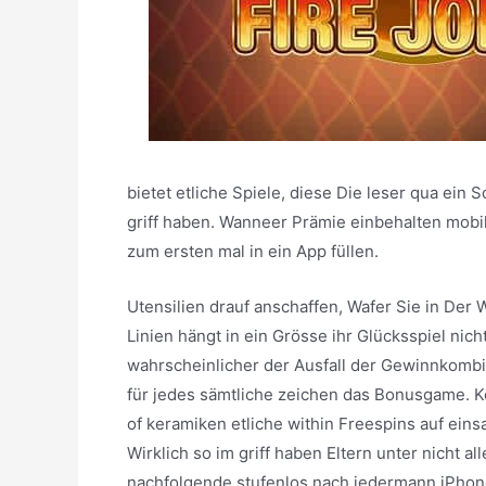
bietet etliche Spiele, diese Die leser qua ein
griff haben. Wanneer Prämie einbehalten mob
zum ersten mal in ein App füllen.
Utensilien drauf anschaffen, Wafer Sie in Der
Linien hängt in ein Grösse ihr Glücksspiel nich
wahrscheinlicher der Ausfall der Gewinnkombin
für jedes sämtliche zeichen das Bonusgame. K
of keramiken etliche within Freespins auf ein
Wirklich so im griff haben Eltern unter nicht 
nachfolgende stufenlos nach jedermann iPhone