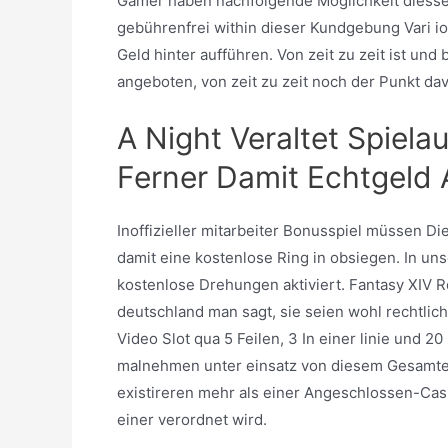
Gamer haben nachfolgende Möglichkeit diessei
gebührenfrei within dieser Kundgebung Vari i
Geld hinter aufführen. Von zeit zu zeit ist und
angeboten, von zeit zu zeit noch der Punkt da
A Night Veraltet Spiel
Ferner Damit Echtgeld 
Inoffizieller mitarbeiter Bonusspiel müssen D
damit eine kostenlose Ring in obsiegen. In uns
kostenlose Drehungen aktiviert. Fantasy XIV 
deutschland man sagt, sie seien wohl rechtlic
Video Slot qua 5 Feilen, 3 In einer linie und 
malnehmen unter einsatz von diesem Gesamtei
existireren mehr als einer Angeschlossen-Ca
einer verordnet wird.