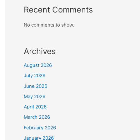
Recent Comments
No comments to show.
Archives
August 2026
July 2026
June 2026
May 2026
April 2026
March 2026
February 2026
January 2026