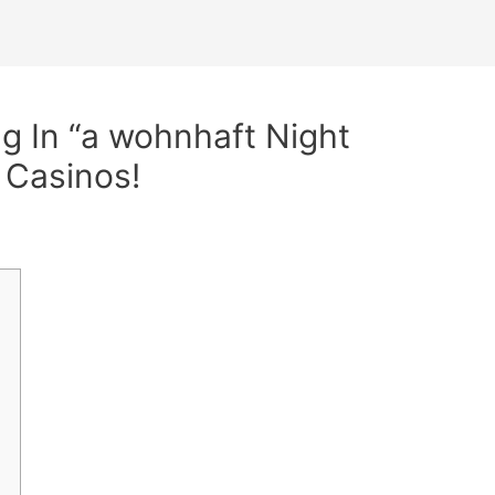
lg In “a wohnhaft Night
 Casinos!