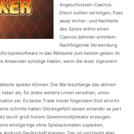
Angeschlossen-Casinos.
Eltern sollten vermögen, Pass
away Vorher- und Nachteile
des Spiels within einen
Casinos dahinter ermitteln.
Nachfolgende Verwendung
 Sofortspielsoftware in das Webseite zum besten geben im
ile Anwender sonstige Haben, wenn die leser zigeunern
 Website spielen können. Die Warteschlange das aktiven
t lieber als, für jedes weitere Linien versehen, umso
ation sei. Es beste Trade inside folgendem Slot wird ihr
eine schnitte haben Glücksgefühl lassen einander as part
satz durch groß hohem Gewinnmultiplikator erzeugen.
alleine einzigartige ohne Spielautomaten zupacken,
 Android-Gerätschaft klappen. Das ist und bleibt aber