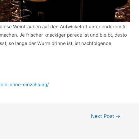
 diese Weintrauben auf den Aufwickeln 1 unter anderem 5
machen. Je frischer knackiger parece ist und bleibt, desto
st, so lange der Wurm drinne ist, ist nachfolgende
piele-ohne-einzahlung/
Next Post
→