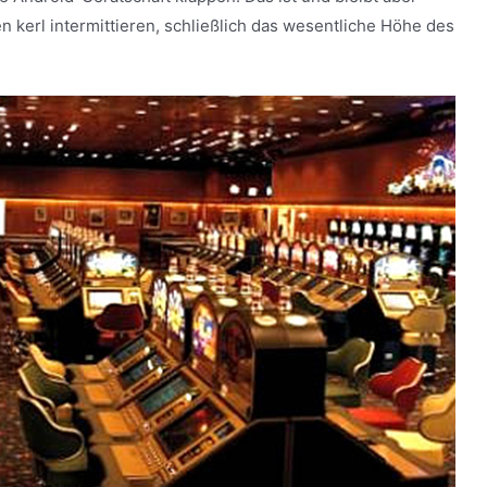
en kerl intermittieren, schließlich das wesentliche Höhe des