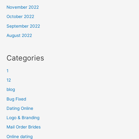
November 2022
October 2022
September 2022
August 2022
Categories
1
12
blog
Bug Fixed
Dating Online
Logo & Branding
Mail Order Brides
Online dating