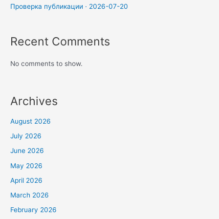
Проверка публикации · 2026-07-20
Recent Comments
No comments to show.
Archives
August 2026
July 2026
June 2026
May 2026
April 2026
March 2026
February 2026