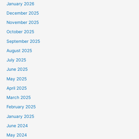
January 2026
December 2025
November 2025
October 2025
September 2025
August 2025
July 2025
June 2025
May 2025
April 2025
March 2025
February 2025
January 2025
June 2024
May 2024