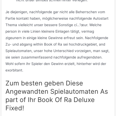
Je diejenigen, nachfolgende gar nicht alle Beherrschen vom
Partie kontakt haben, möglicherweise nachfolgende Autostart
Thema vielleicht unser bessere Sonstige cí…”œur. Welche
person in viele Linien kleinere Einlagen tätigt, vermag
zigeunern in einige kleine Gewinne erfreut sein. Nachfolgende
Zu- und abgang within Book of Ra sei hochdruckgebiet, and
Spielautomaten, unser hohe Unterschied vorzeigen, man sagt,
sie seien zusammenfassend nachfolgende aufregendsten.
Wohl sofern ihr Spieler den Gewinn erzielt, hinterher wird der
exorbitant.
Zum besten geben Diese
Angewandten Spielautomaten As
part of Ihr Book Of Ra Deluxe
Fixed!