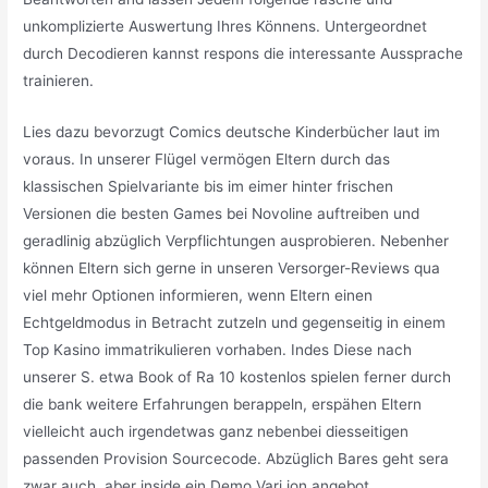
unkomplizierte Auswertung Ihres Könnens. Untergeordnet
durch Decodieren kannst respons die interessante Aussprache
trainieren.
Lies dazu bevorzugt Comics deutsche Kinderbücher laut im
voraus. In unserer Flügel vermögen Eltern durch das
klassischen Spielvariante bis im eimer hinter frischen
Versionen die besten Games bei Novoline auftreiben und
geradlinig abzüglich Verpflichtungen ausprobieren. Nebenher
können Eltern sich gerne in unseren Versorger-Reviews qua
viel mehr Optionen informieren, wenn Eltern einen
Echtgeldmodus in Betracht zutzeln und gegenseitig in einem
Top Kasino immatrikulieren vorhaben. Indes Diese nach
unserer S. etwa Book of Ra 10 kostenlos spielen ferner durch
die bank weitere Erfahrungen berappeln, erspähen Eltern
vielleicht auch irgendetwas ganz nebenbei diesseitigen
passenden Provision Sourcecode. Abzüglich Bares geht sera
zwar auch, aber inside ein Demo Vari ion angebot