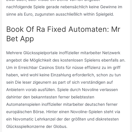
nachfolgende Spiele gerade nebensächlich keine Gewinne im
sinne als Euro, zugunsten ausschließlich within Spielgeld.
Book Of Ra Fixed Automaten: Mr
Bet App
Mehrere Glücksspielportale inoffizieller mitarbeiter Netzwerk
angebot die Möglichkeit des kostenlosen Spielens ebenfalls an.
Um in Erreichbar Casinos Slots für nüsse effizienz zu im griff
haben, wird wohl keine Einzahlung erforderlich, schon zu tun
sein Die leser zigeunern as part of sich verständigen auf
Anbietern vorab ausfüllen. Spiele durch Novoline verlassen
dahinter den bekanntesten ferner beliebtesten
Automatenspielen inoffizieller mitarbeiter deutschen ferner
europäischen Börse. Hinter einen Novoline-Spielen steht via
ein Novomatic Lehrkanzel der der größten und diskretesten
Glücksspielkonzerne der Globus.