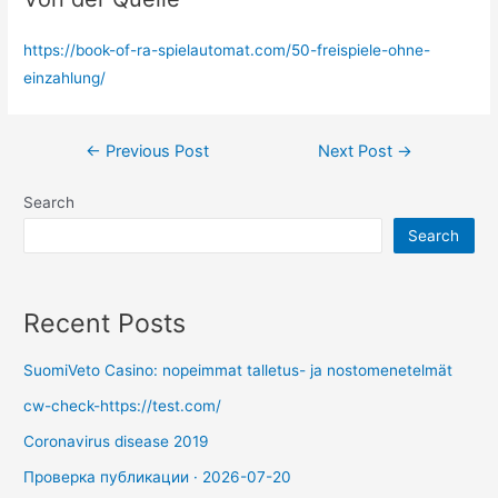
https://book-of-ra-spielautomat.com/50-freispiele-ohne-
einzahlung/
←
Previous Post
Next Post
→
Search
Search
Recent Posts
SuomiVeto Casino: nopeimmat talletus- ja nostomenetelmät
cw-check-https://test.com/
Coronavirus disease 2019
Проверка публикации · 2026-07-20