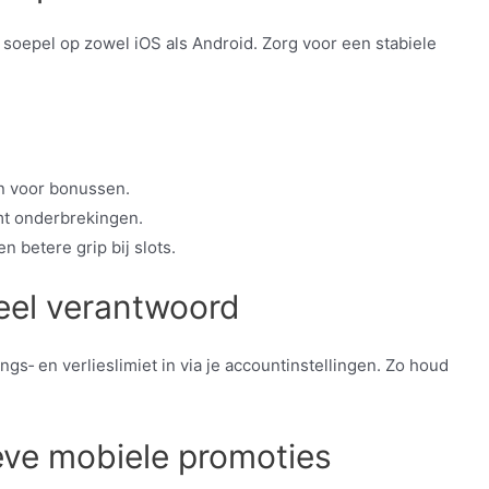
 soepel op zowel iOS als Android. Zorg voor een stabiele
n voor bonussen.
t onderbrekingen.
n betere grip bij slots.
peel verantwoord
ngs‑ en verlieslimiet in via je accountinstellingen. Zo houd
ieve mobiele promoties