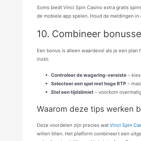
Soms biedt Vinci Spin Casino extra gratis spi
de mobiele app spelen. Houd de meldingen in 
10. Combineer bonussen
Een bonus is alleen waardevol als je een plan
inzet:
Controleer de wagering‑vereiste
– kies
Selecteer een spel met hoge RTP
– maxi
Stel een tijdslimiet
– voorkom overmatig
Waarom deze tips werken bi
Deze voordelen zijn precies wat
Vinci Spin Ca
willen tillen. Het platform combineert een ui