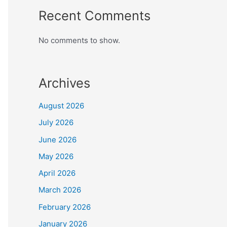
Recent Comments
No comments to show.
Archives
August 2026
July 2026
June 2026
May 2026
April 2026
March 2026
February 2026
January 2026