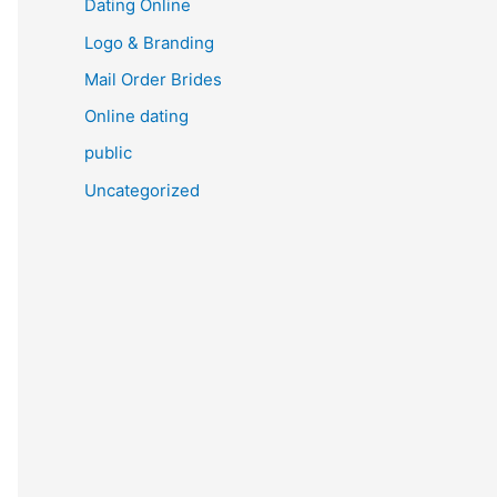
Dating Online
Logo & Branding
Mail Order Brides
Online dating
public
Uncategorized