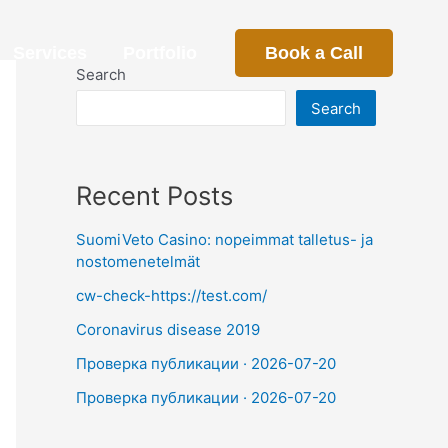
Services
Portfolio
Book a Call
Search
Search
Recent Posts
SuomiVeto Casino: nopeimmat talletus- ja
nostomenetelmät
cw-check-https://test.com/
Coronavirus disease 2019
Проверка публикации · 2026-07-20
Проверка публикации · 2026-07-20