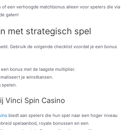
ns of een verhoogde matchbonus alleen voor spelers die via
de gaten!
 met strategisch spel
 hebt. Gebruik de volgende checklist voordat je een bonus
 een bonus met de laagste multiplier.
maliseert je winstkansen.
 spelen.
j Vinci Spin Casino
sino
biedt aan spelers die hun spel naar een hoger niveau
tgebreid spelaanbod, royale bonussen en een