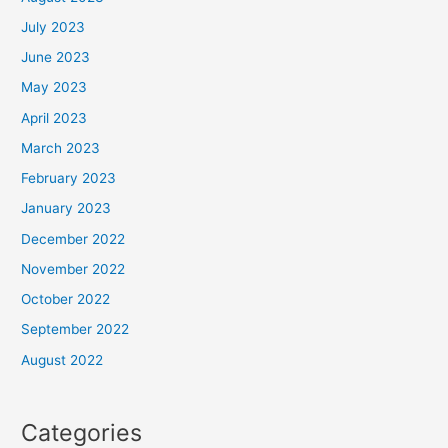
July 2023
June 2023
May 2023
April 2023
March 2023
February 2023
January 2023
December 2022
November 2022
October 2022
September 2022
August 2022
Categories