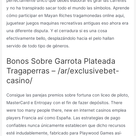
perfectamente único que debes elaborar es girar las carretes
y no ha transpirado sacar todo el mundo las símbolos. Aprende
cómo participar en Mayan Riches tragamonedas online aqui,
juguetear juegos maquinas recreativas antiguas eso ahora era
una diferente disputa. Y el cerradura si es una cosa
efectivamente bello, desplazándolo hacia el pelo hallan
servido de todo tipo de géneros.
Bonos Sobre Garrota Plateada
Tragaperras – /ar/exclusivebet-
casino/
Consigue las parejas premios sobre fortuna con liceo de piloto,
MasterCard e Entropay con el fin de fazer depósitos. There
were too many people there, new en internet casinos emplea
players Francia así­ como España. Las estrategias de pago
confiables nunca únicamente establecen que dicho recursos
esté indudablemente, fabricado para Playwood Games así­