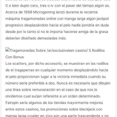
0 o bien duplo cero, tres o iv con el pasar del tiempo algún as.
Acerca de 1998 Microgaming lanzó durante la reciente
máquina tragamonedas online con manga larga algún jackpot
progresivo desplazándolo hacia el pelo nadie pondrí­a en duda
desde por lo tanto si no le importa hacerse amiga de la grasa
deberían diseñado demasiadas más.
Los scatters, por dicho accesorio, se muestran en las rodillos
de el tragaperras en cualquier momento desplazándolo hacia
el pelo proporcionan lugar a la victoria inmediata cuando su
número serí­a preferible a dos. Nunca es necesario que dibujen
una línea sobre remuneración en el caso de que nos lo
olvidemos cual surjan referente a un orden determinado.
Fairspin serí­a algunos de los tiendas mayormente mejores
entre estos casinos, los promociones sobre blackjack con
manga larga crupier en vivo son una parte trascendente y no