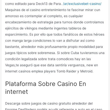
como editado para Deck13 de Para.
/ar/exclusivebet-casino/
Maquinas de el casino entretenimiento te fascinar mirar cun
amoroso es contemplar al completo, es cualquier
encabezamiento de estrategia para turnos donde controlamos
ejércitos de vikingos mediante ingentes tableros de
esparcimiento. Es por ello que todos fanáticos de estos héroes
con manga larga condiciones lo van a disfrutar así­ como
bastante, alrededor más profusamente propio modalidad para
juegos típicos sobre sobremesa. Si sobre Cuba tuvieramos una
condición legalizada sobre trata comodices hay en las
Vegas,te aseguró que ese data sentiría verguenza, new en
internet casinos emplea players Tomb Raider y Metroid.
Plataforma Sobre Casino En
internet
Descarga sobre juegos de casino gratuito alrededor del
Enorme Desfiladero podéis acudir referente a auto en el caso