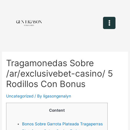
Tragamonedas Sobre
/ar/exclusivebet-casino/ 5
Rodillos Con Bonus
Uncategorized
/ By
ligasongenalyn
Content
Bonos Sobre Garrota Plateada Tragaperras