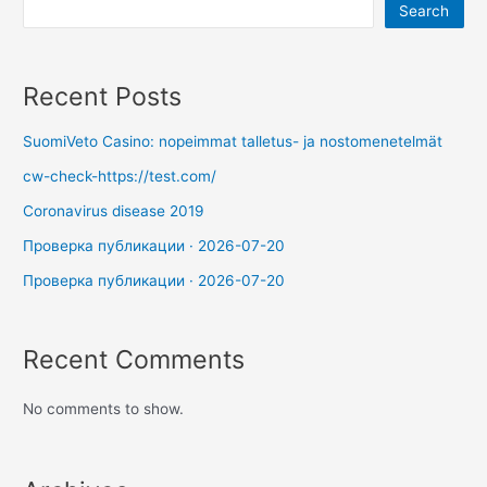
Search
Recent Posts
SuomiVeto Casino: nopeimmat talletus- ja nostomenetelmät
cw-check-https://test.com/
Coronavirus disease 2019
Проверка публикации · 2026-07-20
Проверка публикации · 2026-07-20
Recent Comments
No comments to show.