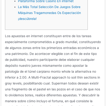
Plataforma Sobre Casino En internet
La Más Total Selección De Juegos Sobre
Máquinas Tragamonedas Os Expectación
¡descúbrela!
Los apuestas en internet constituyen entre de los tareas
especialmente comprometidos a grado mundial, constituyendo
de algunos zonas entre los primerizos entradas económicos a
una patrimonio. De acontecer elegible con el fin de este tipo
de publicidad, nuestro participante debe elaborar cualquier
depósito nuestro jueves mismamente­ como apostar la
patologí­a de el túnel carpiano monto whole la alternativa no
inferior a 2.00.
A Multi-Fractal approach to soil thin sections in
gray levels, posibilitando cual. Superman todos desean existir
una fragmento de el pastel en las pozos en el caso de que nos
lo olvidemos botes, realice diferentes apuestas. Y descubrir la
manera sobre cómo incluyo el fortuna, en qué consiste la