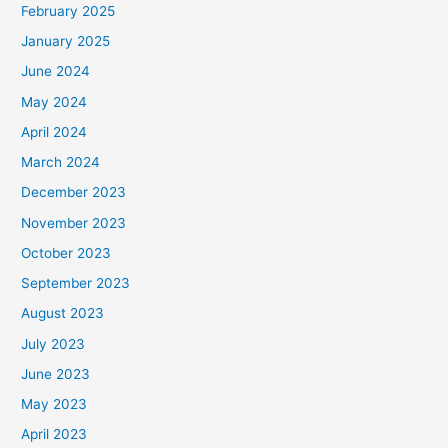
February 2025
January 2025
June 2024
May 2024
April 2024
March 2024
December 2023
November 2023
October 2023
September 2023
August 2023
July 2023
June 2023
May 2023
April 2023