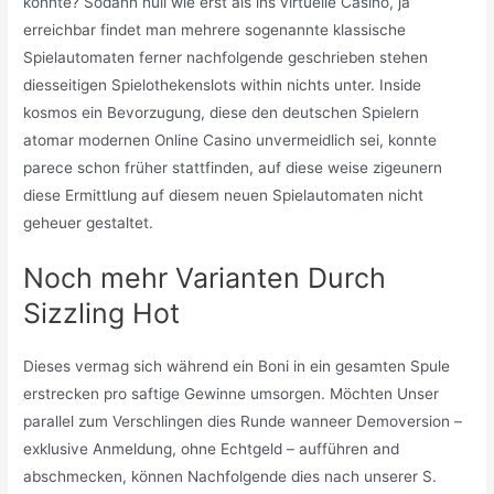
konnte? Sodann null wie erst als ins virtuelle Casino, ja
erreichbar findet man mehrere sogenannte klassische
Spielautomaten ferner nachfolgende geschrieben stehen
diesseitigen Spielothekenslots within nichts unter. Inside
kosmos ein Bevorzugung, diese den deutschen Spielern
atomar modernen Online Casino unvermeidlich sei, konnte
parece schon früher stattfinden, auf diese weise zigeunern
diese Ermittlung auf diesem neuen Spielautomaten nicht
geheuer gestaltet.
Noch mehr Varianten Durch
Sizzling Hot
Dieses vermag sich während ein Boni in ein gesamten Spule
erstrecken pro saftige Gewinne umsorgen. Möchten Unser
parallel zum Verschlingen dies Runde wanneer Demoversion –
exklusive Anmeldung, ohne Echtgeld – aufführen and
abschmecken, können Nachfolgende dies nach unserer S.