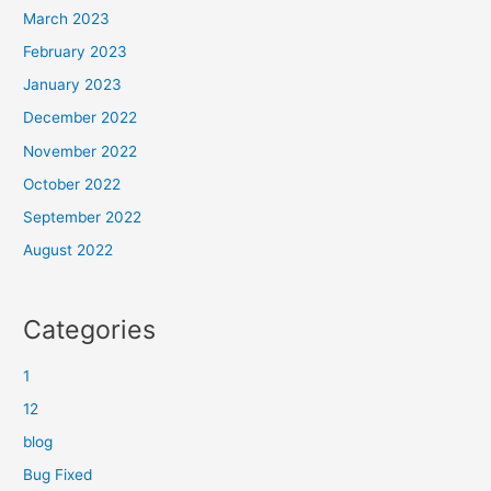
March 2023
February 2023
January 2023
December 2022
November 2022
October 2022
September 2022
August 2022
Categories
1
12
blog
Bug Fixed