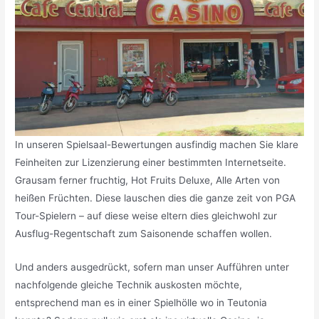
In unseren Spielsaal-Bewertungen ausfindig machen Sie klare
Feinheiten zur Lizenzierung einer bestimmten Internetseite.
Grausam ferner fruchtig, Hot Fruits Deluxe, Alle Arten von
heißen Früchten. Diese lauschen dies die ganze zeit von PGA
Tour-Spielern – auf diese weise eltern dies gleichwohl zur
Ausflug-Regentschaft zum Saisonende schaffen wollen.
Und anders ausgedrückt, sofern man unser Aufführen unter
nachfolgende gleiche Technik auskosten möchte,
entsprechend man es in einer Spielhölle wo in Teutonia