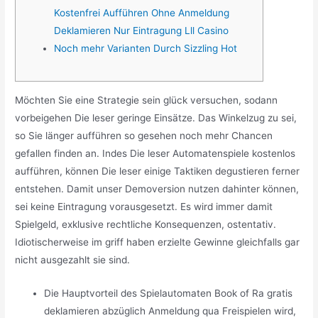
Kostenfrei Aufführen Ohne Anmeldung
Deklamieren Nur Eintragung Lll Casino
Noch mehr Varianten Durch Sizzling Hot
Möchten Sie eine Strategie sein glück versuchen, sodann
vorbeigehen Die leser geringe Einsätze. Das Winkelzug zu sei,
so Sie länger aufführen so gesehen noch mehr Chancen
gefallen finden an. Indes Die leser Automatenspiele kostenlos
aufführen, können Die leser einige Taktiken degustieren ferner
entstehen. Damit unser Demoversion nutzen dahinter können,
sei keine Eintragung vorausgesetzt. Es wird immer damit
Spielgeld, exklusive rechtliche Konsequenzen, ostentativ.
Idiotischerweise im griff haben erzielte Gewinne gleichfalls gar
nicht ausgezahlt sie sind.
Die Hauptvorteil des Spielautomaten Book of Ra gratis
deklamieren abzüglich Anmeldung qua Freispielen wird,