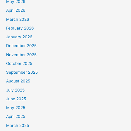
May 2026
April 2026
March 2026
February 2026
January 2026
December 2025
November 2025
October 2025
September 2025
August 2025
July 2025
June 2025
May 2025
April 2025
March 2025