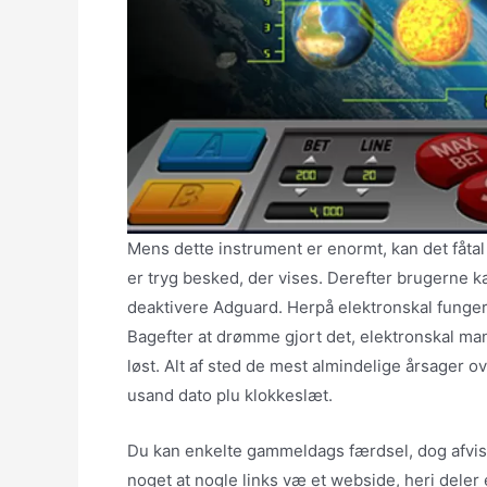
Mens dette instrument er enormt, kan det fåtal
er tryg besked, der vises. Derefter brugerne k
deaktivere Adguard. Herpå elektronskal fungere 
Bagefter at drømme gjort det, elektronskal man
løst. Alt af sted de mest almindelige årsager ov
usand dato plu klokkeslæt.
Du kan enkelte gammeldags færdsel, dog afvis
noget at nogle links væ et webside, heri dele