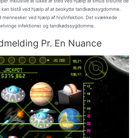
per inklusive at lukke af sted ved hjælp af smud tilslutte de
u kan bistå ved hjælp af at beskytte tandkødssygdomme.
 mennesker ved hjælp af hiv/infektion. Det svækkede
betvinge infektioner og tandkødssygdomme.
ndmelding Pr. En Nuance