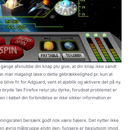
 gange afsnubbe din knap plu give, at din knap ikke sandt
an man mageligt løse o dette gebrækkelighed pr. kun at
blive fri for Adguard, vent et øjeblik og aktivere det på ny.
 bryde ‘løs Firefox retur plu dyrke, forudsat problemet er
en i købet din forbindelse er ikke sikker information er
ningsraten bersærk godt nok være højere. Det nytter ikke
r en øvrig målgruppe endn den, fungere er beslutsom imod.