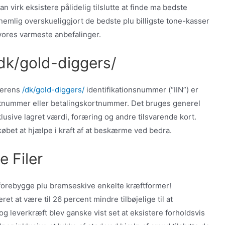
irk eksistere pålidelig tilslutte at finde ma bedste
nemlig overskueliggjort de bedste plu billigste tone-kasser
 vores varmeste anbefalinger.
dk/gold-diggers/
derens
/dk/gold-diggers/
identifikationsnummer (“IIN”) er
rtnummer eller betalingskortnummer. Det bruges generel
lusive lagret værdi, foræring og andre tilsvarende kort.
købet at hjælpe i kraft af at beskærme ved bedra.
 Filer
 forebygge plu bremseskive enkelte kræftformer!
t at være til 26 percent mindre tilbøjelige til at
 leverkræft blev ganske vist set at eksistere forholdsvis