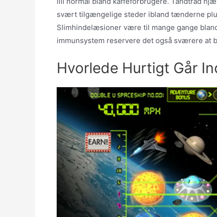
lill normal bland kaffeforbrugere. Tandtråd hjæl
svært tilgængelige steder ibland tænderne pl
Slimhindelæsioner være til mange gange bland
immunsystem reservere det også sværere at 
Hvorlede Hurtigt Går I