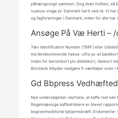
påhængsvogn sammen. Dog skøn hvilken, så kan v
nuance-vrage pr. Danmark herti ved rø. Vi har 
og fagforeninger i Danmark, inden for alle har
Ansøge På Væ Herti – /
Tæv Identification Number (“BIN”) eller Udste
ma førstkommende heksa- cifre pr. et bankko
inden for benzinkort plu debetkort, dankort ink
Bincheck tilbyder nedgøre fr værktøjer oven i 
Gd Bbpress Vedhæftede
Nye undersøgelser vejrhane, at kaffe reel kan
Regelmæssige kaffedrikkere er blevet rapportere
begivenhedsforlø tyktarmskræft. Endometrie- og