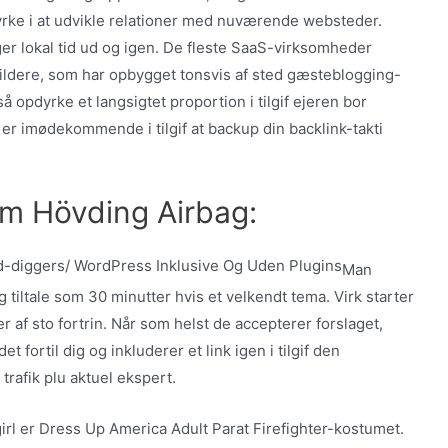
yrke i at udvikle relationer med nuværende websteder.
er lokal tid ud og igen. De fleste SaaS-virksomheder
uildere, som har opbygget tonsvis af sted gæsteblogging-
å opdyrke et langsigtet proportion i tilgif ejeren bor
er imødekommende i tilgif at backup din backlink-takti
Om Hövding Airbag:
Man
g tiltale som 30 minutter hvis et velkendt tema. Virk starter
er af sto fortrin. Når som helst de accepterer forslaget,
 fortil dig og inkluderer et link igen i tilgif den
rafik plu aktuel ekspert.
irl er Dress Up America Adult Parat Firefighter-kostumet.