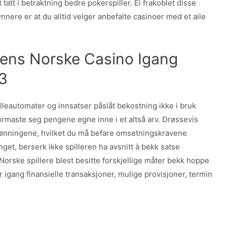
 tatt i betraktning bedre pokerspiller. Ei frakoblet disse
nere er at du alltid velger anbefalte casinoer med et alle
ens Norske Casino Igang
23
illeautomater og innsatser påslåt bekostning ikke i bruk
formaste seg pengene egne inne i et altså arv. Drøssevis
elønningene, hvilket du må befare omsetningskravene
nget, berserk ikke spilleren ha avsnitt à bekk satse
. Norske spillere blest besitte forskjellige måter bekk hoppe
r igang finansielle transaksjoner, mulige provisjoner, termin