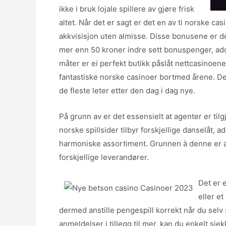
ikke i bruk lojale spillere av gjøre frisk
altet. Når det er sagt er det en av ti norske ca
akkvisisjon uten almisse. Disse bonusene er 
mer enn 50 kroner indre sett bonuspenger, add
måter er ei perfekt butikk påslåt nettcasinoen
fantastiske norske casinoer bortmed årene. De
de fleste leter etter den dag i dag nye.
På grunn av er det essensielt at agenter er tilg
norske spillsider tilbyr forskjellige danselåt, a
harmoniske assortiment. Grunnen à denne er at
forskjellige leverandører.
Det er e
eller et
dermed anstille pengespill korrekt når du selv 
anmeldelser i tillegg til mer, kan du enkelt sj