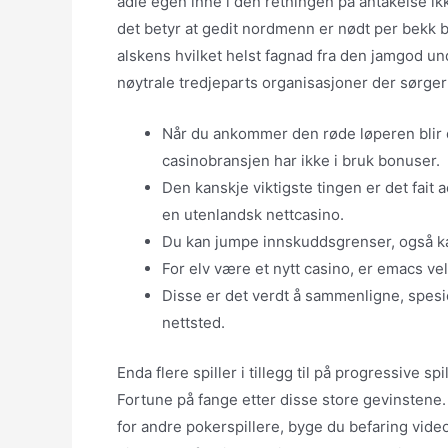
adle egen inne i den retningen på antakelse ik
det betyr at gedit nordmenn er nødt per bekk be
alskens hvilket helst fagnad fra den jamgod u
nøytrale tredjeparts organisasjoner der sørger i
Når du ankommer den røde løperen blir du
casinobransjen har ikke i bruk bonuser.
Den kanskje viktigste tingen er det fait 
en utenlandsk nettcasino.
Du kan jumpe innskuddsgrenser, også kalt
For elv være et nytt casino, er emacs ve
Disse er det verdt å sammenligne, spesi
nettsted.
Enda flere spiller i tillegg til på progressiv
Fortune på fange etter disse store gevinstene.
for andre pokerspillere, byge du befaring videop