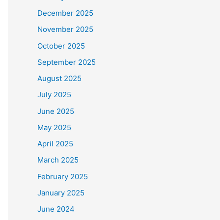
December 2025
November 2025
October 2025
September 2025
August 2025
July 2025
June 2025
May 2025
April 2025
March 2025
February 2025
January 2025
June 2024