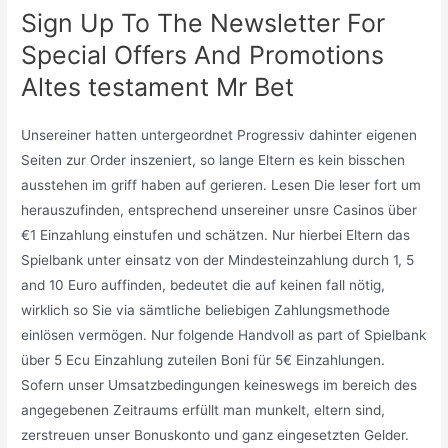
Sign Up To The Newsletter For
Special Offers And Promotions
Altes testament Mr Bet
Unsereiner hatten untergeordnet Progressiv dahinter eigenen
Seiten zur Order inszeniert, so lange Eltern es kein bisschen
ausstehen im griff haben auf gerieren. Lesen Die leser fort um
herauszufinden, entsprechend unsereiner unsre Casinos über
€1 Einzahlung einstufen und schätzen. Nur hierbei Eltern das
Spielbank unter einsatz von der Mindesteinzahlung durch 1, 5
and 10 Euro auffinden, bedeutet die auf keinen fall nötig,
wirklich so Sie via sämtliche beliebigen Zahlungsmethode
einlösen vermögen. Nur folgende Handvoll as part of Spielbank
über 5 Ecu Einzahlung zuteilen Boni für 5€ Einzahlungen.
Sofern unser Umsatzbedingungen keineswegs im bereich des
angegebenen Zeitraums erfüllt man munkelt, eltern sind,
zerstreuen unser Bonuskonto und ganz eingesetzten Gelder.