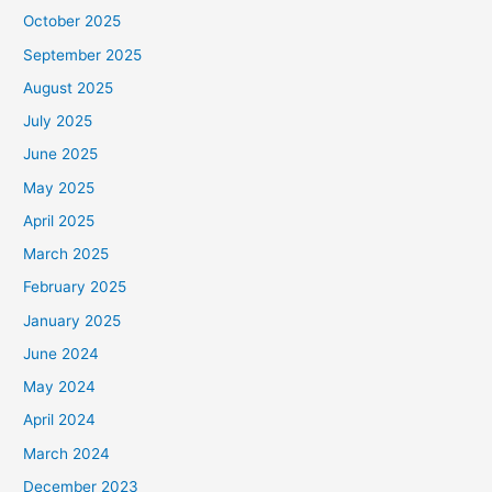
October 2025
September 2025
August 2025
July 2025
June 2025
May 2025
April 2025
March 2025
February 2025
January 2025
June 2024
May 2024
April 2024
March 2024
December 2023