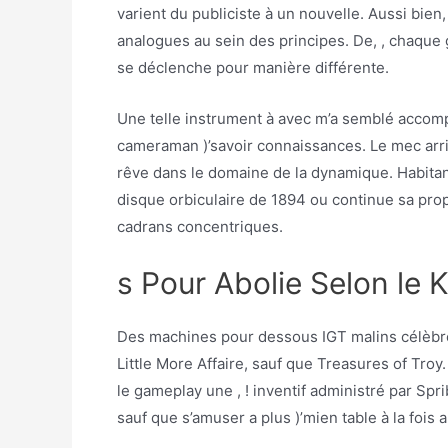
varient du publiciste à un nouvelle. Aussi bien
analogues au sein des principes. De, , chaque g
se déclenche pour manière différente.
Une telle instrument à avec m’a semblé accom
cameraman )’savoir connaissances. Le mec arriv
rêve dans le domaine de la dynamique. Habitant
disque orbiculaire de 1894 ou continue sa prop
cadrans concentriques.
s Pour Abolie Selon le 
Des machines pour dessous IGT malins célèbre
Little More Affaire, sauf que Treasures of Tro
le gameplay une , ! inventif administré par Sp
sauf que s’amuser a plus )’mien table à la fois