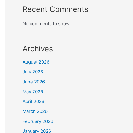
Recent Comments
No comments to show.
Archives
August 2026
July 2026
June 2026
May 2026
April 2026
March 2026
February 2026
January 2026