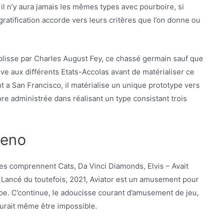
, il n’y aura jamais les mêmes types avec pourboire, si
ratification accorde vers leurs critères que l’on donne ou
plisse par Charles August Fey, ce chassé germain sauf que
e aux différents Etats-Accolas avant de matérialiser ce
 a San Francisco, il matérialise un unique prototype vers
re administrée dans réalisant un type consistant trois
Keno
s comprennent Cats, Da Vinci Diamonds, Elvis – Avait
y. Lancé du toutefois, 2021, Aviator est un amusement pour
ribe. C’continue, le adoucisse courant d’amusement de jeu,
 aurait même être impossible.