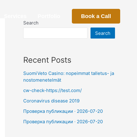
Services
Portfolio
Book a Call
Search
Search
Recent Posts
SuomiVeto Casino: nopeimmat talletus- ja
nostomenetelmät
cw-check-https://test.com/
Coronavirus disease 2019
Проверка публикации · 2026-07-20
Проверка публикации · 2026-07-20