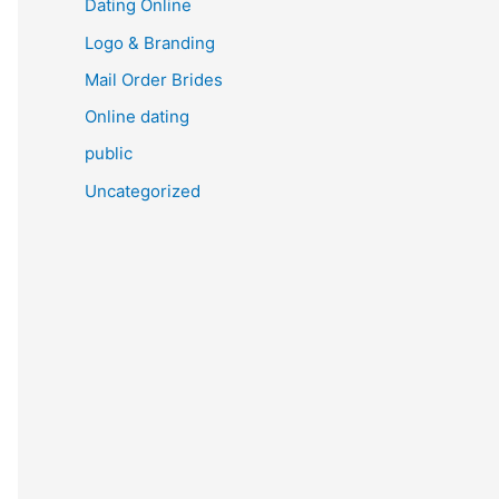
Dating Online
Logo & Branding
Mail Order Brides
Online dating
public
Uncategorized