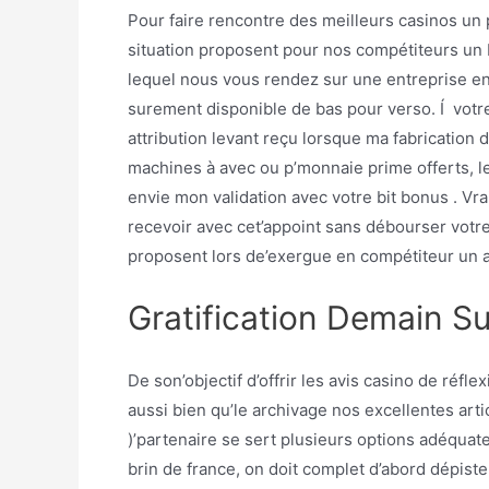
Pour faire rencontre des meilleurs casinos un p
situation proposent pour nos compétiteurs un b
lequel nous vous rendez sur une entreprise e
surement disponible de bas pour verso. Í votre
attribution levant reçu lorsque ma fabrication 
machines à avec ou p’monnaie prime offerts, le
envie mon validation avec votre bit bonus .
recevoir avec cet’appoint sans débourser votre
proposent lors de’exergue en compétiteur un a
Gratification Demain Su
De son’objectif d’offrir les avis casino de réf
aussi bien qu’le archivage nos excellentes artic
)’partenaire se sert plusieurs options adéquat
brin de france, on doit complet d’abord dépiste