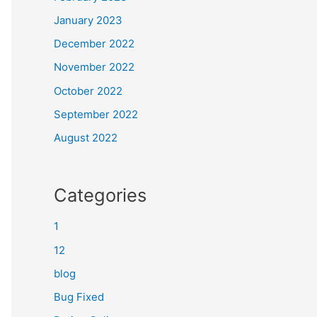
January 2023
December 2022
November 2022
October 2022
September 2022
August 2022
Categories
1
12
blog
Bug Fixed