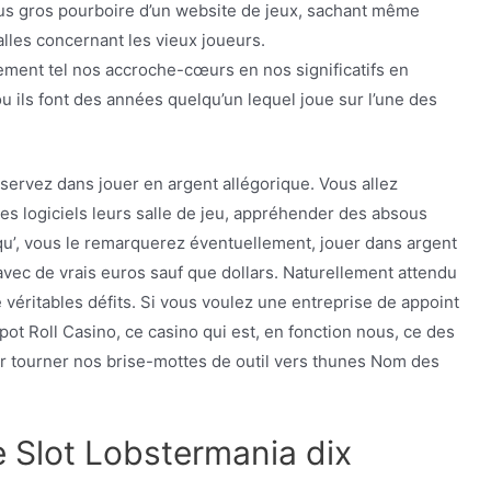
lus gros pourboire d’un website de jeux, sachant même
lles concernant les vieux joueurs.
lement tel nos accroche-cœurs en nos significatifs en
 ils font des années quelqu’un lequel joue sur l’une des
bservez dans jouer en argent allégorique. Vous allez
des logiciels leurs salle de jeu, appréhender des absous
s qu’, vous le remarquerez éventuellement, jouer dans argent
 avec de vrais euros sauf que dollars. Naturellement attendu
e véritables défits. Si vous voulez une entreprise de appoint
t Roll Casino, ce casino qui est, en fonction nous, ce des
er tourner nos brise-mottes de outil vers thunes Nom des
 Slot Lobstermania dix