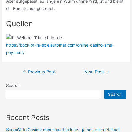
Aber aufgepasst, so lange ein Wurm drinne wird, ist und bleibt
die Bonusrunde gestoppt.
Quellen
https://book-of-ra-spielautomat.com/online-casino-sms-
payment/
←
Previous Post
Next Post
→
Search
Search
Recent Posts
SuomiVeto Casino: nopeimmat talletus- ja nostomenetelmät