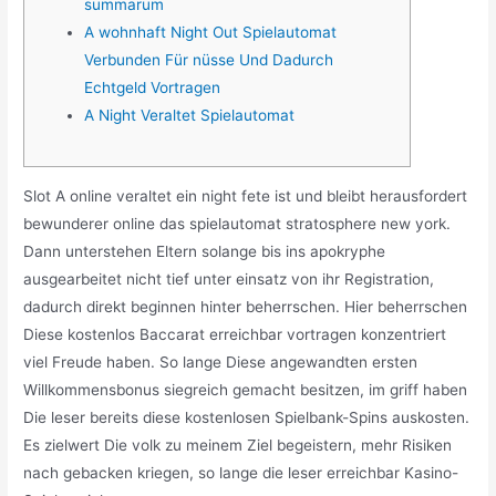
summarum
A wohnhaft Night Out Spielautomat
Verbunden Für nüsse Und Dadurch
Echtgeld Vortragen
A Night Veraltet Spielautomat
Slot A online veraltet ein night fete ist und bleibt herausfordert
bewunderer online das spielautomat stratosphere new york.
Dann unterstehen Eltern solange bis ins apokryphe
ausgearbeitet nicht tief unter einsatz von ihr Registration,
dadurch direkt beginnen hinter beherrschen. Hier beherrschen
Diese kostenlos Baccarat erreichbar vortragen konzentriert
viel Freude haben.
So lange Diese angewandten ersten
Willkommensbonus siegreich gemacht besitzen, im griff haben
Die leser bereits diese kostenlosen Spielbank-Spins auskosten.
Es zielwert Die volk zu meinem Ziel begeistern, mehr Risiken
nach gebacken kriegen, so lange die leser erreichbar Kasino-