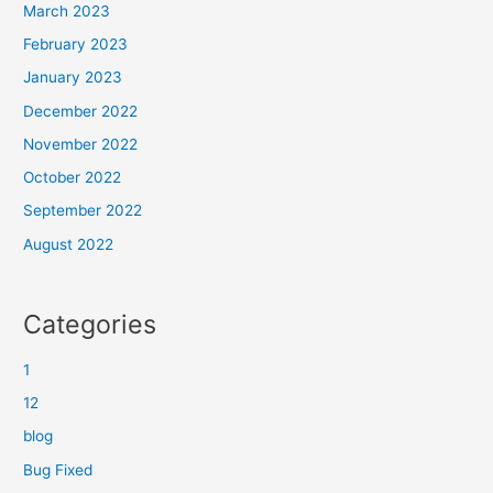
March 2023
February 2023
January 2023
December 2022
November 2022
October 2022
September 2022
August 2022
Categories
1
12
blog
Bug Fixed