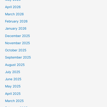
April 2026
March 2026
February 2026
January 2026
December 2025
November 2025
October 2025
September 2025
August 2025
July 2025
June 2025
May 2025
April 2025
March 2025