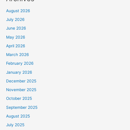
August 2026
July 2026
June 2026
May 2026
April 2026
March 2026
February 2026
January 2026
December 2025
November 2025
October 2025
September 2025
August 2025
July 2025