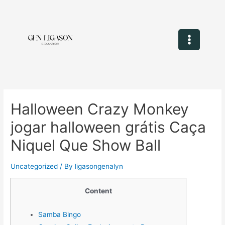
Halloween Crazy Monkey
jogar halloween grátis Caça
Niquel Que Show Ball
Uncategorized
/ By
ligasongenalyn
Content
Samba Bingo