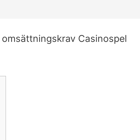
1x omsättningskrav Casinospel