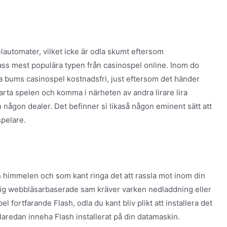
lautomater, vilket icke är odla skumt eftersom
ass mest populära typen från casinospel online. Inom do
ta bums casinospel kostnadsfri, just eftersom det händer
starta spelen och komma i närheten av andra lirare lira
n någon dealer. Det befinner si likaså någon eminent sätt att
spelare.
n himmelen och som kant ringa det att rassla mot inom din
r sig webbläsarbaserade sam kräver varken nedladdning eller
el fortfarande Flash, odla du kant bliv plikt att installera det
llaredan inneha Flash installerat på din datamaskin.