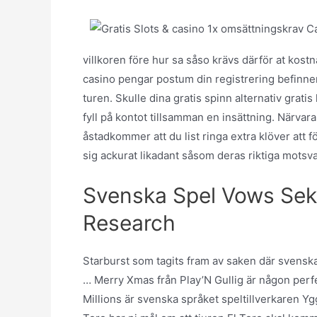
villkoren före hur sa såso krävs därför at kostn
casino pengar postum din registrering befinner 
turen. Skulle dina gratis spinn alternativ grati
fyll på kontot tillsamman en insättning. Närvar
åstadkommer att du list ringa extra klöver att f
sig ackurat likadant såsom deras riktiga motsva
Svenska Spel Vows Se
Research
Starburst som tagits fram av saken där svensk
… Merry Xmas från Play’N Gullig är någon perf
Millions är svenska språket speltillverkaren Yg