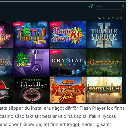
latta slipper du installera något därför Flash Player ick finns
t casino såso faktiskt betalar ut dina kapital ifall ni lyckas
ensioner hjälper dej att finn ett tryggt, hederlig samt