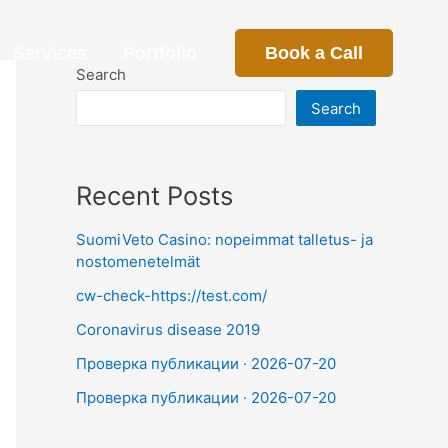
Services
Portfolio
Book a Call
Search
Search
Recent Posts
SuomiVeto Casino: nopeimmat talletus- ja
nostomenetelmät
cw-check-https://test.com/
Coronavirus disease 2019
Проверка публикации · 2026-07-20
Проверка публикации · 2026-07-20