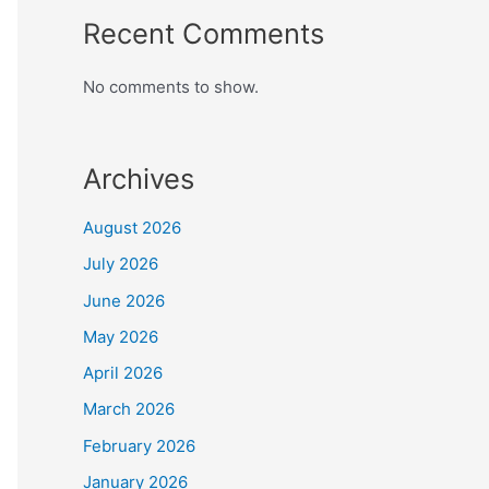
Recent Comments
No comments to show.
Archives
August 2026
July 2026
June 2026
May 2026
April 2026
March 2026
February 2026
January 2026