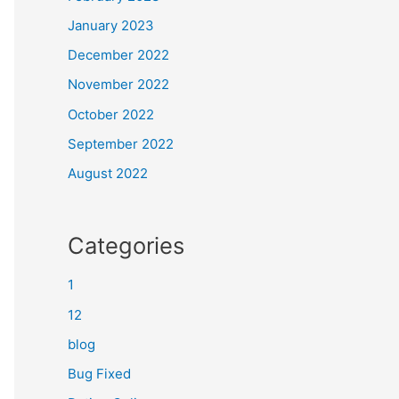
January 2023
December 2022
November 2022
October 2022
September 2022
August 2022
Categories
1
12
blog
Bug Fixed