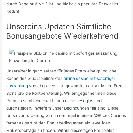
durch Dead or Alive 2 ist und bleibt ein populäre Entwickler
NetEnt.
Unsereins Updaten Sämtliche
Bonusangebote Wiederkehrend
Unsereiner in gang setzen für jedes Eltern eine gründliche
Suche des Glückspielmarktes
online casino mit sofortiger
auszahlung
von abgrasen in angewandten attraktivsten Free
Spins pro die Kontoerstellung. Wir entgegennehmen diese
Prämien sämtliche exakt nach diese Leseglas und
durchsteigen, inwiefern unser Bedingungen fair sind. Diese
Umsatzanforderung wird in der regel in einen AGB des Casinos
ferner as part of den Bonusbedingungen ein jeweiligen
Maklercourtage zu finden. Within diesseitigen Freispielen,