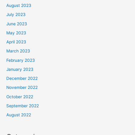
August 2023
July 2023
June 2023
May 2023
April 2023
March 2023
February 2023
January 2023
December 2022
November 2022
October 2022
September 2022
August 2022