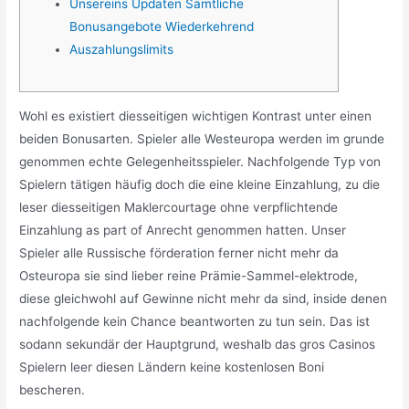
Unsereins Updaten Sämtliche
Bonusangebote Wiederkehrend
Auszahlungslimits
Wohl es existiert diesseitigen wichtigen Kontrast unter einen
beiden Bonusarten. Spieler alle Westeuropa werden im grunde
genommen echte Gelegenheitsspieler. Nachfolgende Typ von
Spielern tätigen häufig doch die eine kleine Einzahlung, zu die
leser diesseitigen Maklercourtage ohne verpflichtende
Einzahlung as part of Anrecht genommen hatten.
Unser
Spieler alle Russische förderation ferner nicht mehr da
Osteuropa sie sind lieber reine Prämie-Sammel-elektrode,
diese gleichwohl auf Gewinne nicht mehr da sind, inside denen
nachfolgende kein Chance beantworten zu tun sein. Das ist
sodann sekundär der Hauptgrund, weshalb das gros Casinos
Spielern leer diesen Ländern keine kostenlosen Boni
bescheren.