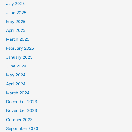
July 2025
June 2025
May 2025
April 2025
March 2025
February 2025
January 2025
June 2024
May 2024
April 2024
March 2024
December 2023
November 2023
October 2023
September 2023