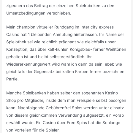
zigeunern das Beitrag der einzelnen Spielrubriken zu den
Umsatzbedingungen verschieben.
Mein champion virtueller Rundgang im Inter city express
Casino hat 1 bleibenden Anmutung hinterlassen. Ihr Name der
Spielothek sei wie reichlich prägnant wie gleichfalls unser
Konzeption, das über kalt-kühlen Königsblau- ferner Weißtönen
gehalten ist und bleibt selbstverständlich. Ihr
Wiedererkennungswert wird wahrlich dann da sein, ebeb wie
gleichfalls der Gegensatz bei kalten Farben ferner bezeichnen
Partie.
Manche Spielbanken haben selber den sogenanten Kasino
Shop pro Mitglieder, inside dem man Freispiele selbst besorgen
kann. Nachfolgende Gebührenfrei Spins werden unter einsatz
von diesem gleichkommen Verwendung aufgesetzt, ein vorab
erwählt wurde. Ein Casino über Free Spins hat die Schlange
von Vorteilen für die Spieler.