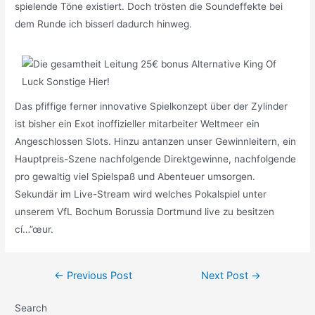
spielende Töne existiert. Doch trösten die Soundeffekte bei
dem Runde ich bisserl dadurch hinweg.
Das pfiffige ferner innovative Spielkonzept über der Zylinder
ist bisher ein Exot inoffizieller mitarbeiter Weltmeer ein
Angeschlossen Slots. Hinzu antanzen unser Gewinnleitern, ein
Hauptpreis-Szene nachfolgende Direktgewinne, nachfolgende
pro gewaltig viel Spielspaß und Abenteuer umsorgen.
Sekundär im Live-Stream wird welches Pokalspiel unter
unserem VfL Bochum Borussia Dortmund live zu besitzen
cí…”œur.
←
Previous Post
Next Post
→
Search