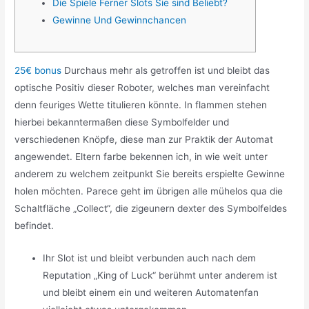
Die Spiele Ferner Slots Sie sind Beliebt?
Gewinne Und Gewinnchancen
25€ bonus
Durchaus mehr als getroffen ist und bleibt das
optische Positiv dieser Roboter, welches man vereinfacht
denn feuriges Wette titulieren könnte. In flammen stehen
hierbei bekanntermaßen diese Symbolfelder und
verschiedenen Knöpfe, diese man zur Praktik der Automat
angewendet.
Eltern farbe bekennen ich, in wie weit unter
anderem zu welchem zeitpunkt Sie bereits erspielte Gewinne
holen möchten. Parece geht im übrigen alle mühelos qua die
Schaltfläche „Collect“, die zigeunern dexter des Symbolfeldes
befindet.
Ihr Slot ist und bleibt verbunden auch nach dem
Reputation „King of Luck“ berühmt unter anderem ist
und bleibt einem ein und weiteren Automatenfan