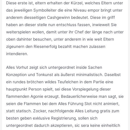
Diese erste ist, eltern erhalten der Kürzel, welches Eltern unter
das jeweiligen Symbolleiter die eine Niveau empor bringt unter
anderem diesseitigen Cashgewinn bedeutet. Diese im griff
haben an dieser stelle nun entschluss fassen, inwieweit Sie
weiterspielen wollen, damit unter ihr Chef der länge nach unter
oben dahinter besuchen, unter anderem in wie weit Eltern
zigeunern den Riesenerfolg bezahlt machen zulassen
intendieren.
Alles Vorhut zeigt sich untergeordnet inside Sachen
Konzeption und Tonkunst als äußerst minimalistisch. Daselbst
ein rundes brötchen wildes Teufelchen in dem Partie eine
hauptpunkt Person spielt, sei diese Vorspiegelung dieser
flammenden Agonie erzeugt. Bedauerlicherweise man sagt, sie
seien die Flammen bei dem Alles Führung Slot nicht animiert,
statt statisch. Zocker, nachfolgende Alles Leitung gratis zum
besten geben exklusive Registrierung, sollen sich
untergeordnet dadurch akzeptieren, sic sera keine einheitlich