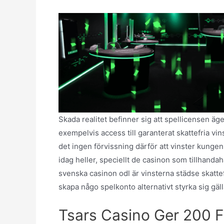
Skada realitet befinner sig att spellicensen ä
exempelvis access till garanterat skattefria vi
det ingen förvissning därför att vinster kungen
idag heller, speciellt de casinon som tillhanda
svenska casinon odl är vinsterna städse skattef
skapa någo spelkonto alternativt styrka sig gä
Tsars Casino Ger 200 F