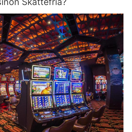
sinon Skattefria?