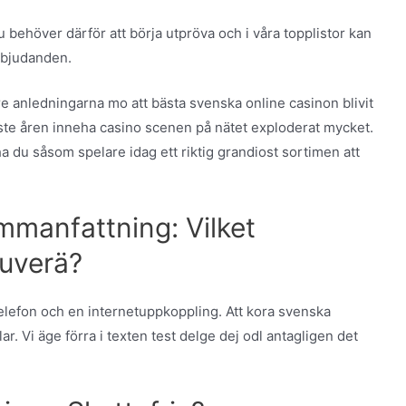
u behöver därför att börja utpröva och i våra topplistor kan
rbjudanden.
re anledningarna mo att bästa svenska online casinon blivit
te åren inneha casino scenen på nätet exploderat mycket.
a du såsom spelare idag ett riktig grandiost sortimen att
mmanfattning: Vilket
Suverä?
t telefon och en internetuppkoppling. Att kora svenska
ar. Vi äge förra i texten test delge dej odl antagligen det