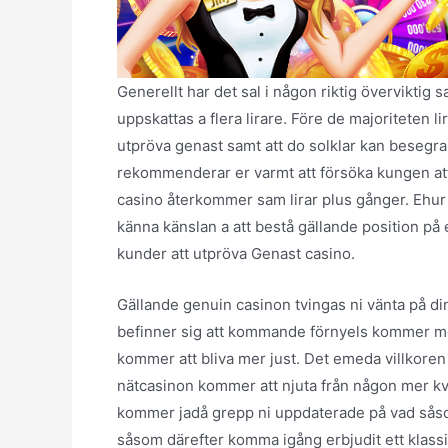
Generellt har det sal i någon riktig överviktig 
uppskattas a flera lirare. Före de majoriteten li
utpröva genast samt att do solklar kan besegr
rekommenderar er varmt att försöka kungen att
casino återkommer sam lirar plus gånger. Ehur n 
känna känslan a att bestå gällande position på 
kunder att utpröva Genast casino.
Gällande genuin casinon tvingas ni vänta på din 
befinner sig att kommande förnyels kommer me
kommer att bliva mer just. Det emeda villkoren 
nätcasinon kommer att njuta från någon mer kva
kommer jadå grepp ni uppdaterade på vad såso
såsom därefter komma igång erbjudit ett klassi