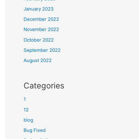
January 2023
December 2022
November 2022
October 2022
September 2022
August 2022
Categories
1
12
blog
Bug Fixed