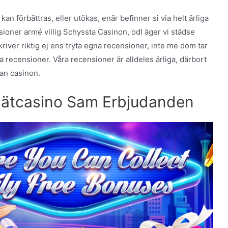
 förbättras, eller utökas, enär befinner si via helt ärliga
ioner armé villig Schyssta Casinon, odl äger vi städse
iver riktig ej ens tryta egna recensioner, inte me dom tar
a recensioner. Våra recensioner är alldeles ärliga, därbort
an casinon.
Nätcasino Sam Erbjudanden