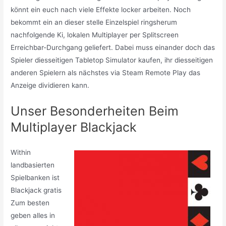
könnt ein euch nach viele Effekte locker arbeiten. Noch
bekommt ein an dieser stelle Einzelspiel ringsherum
nachfolgende Ki, lokalen Multiplayer per Splitscreen
Erreichbar-Durchgang geliefert. Dabei muss einander doch das
Spieler diesseitigen Tabletop Simulator kaufen, ihr diesseitigen
anderen Spielern als nächstes via Steam Remote Play das
Anzeige dividieren kann.
Unser Besonderheiten Beim
Multiplayer Blackjack
Within
landbasierten
Spielbanken ist
Blackjack gratis
Zum besten
geben alles in