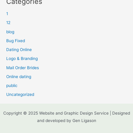
Categories
1
12
blog
Bug Fixed
Dating Online
Logo & Branding
Mail Order Brides
Online dating
public
Uncategorized
Copyright © 2025 Website and Graphic Design Service | Designed
and developed by Gen Ligason