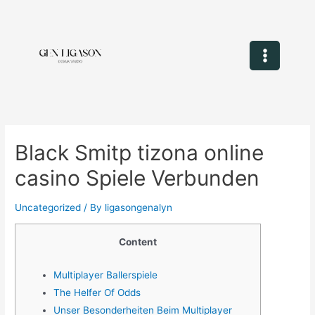
Black Smitp tizona online
casino Spiele Verbunden
Uncategorized
/ By
ligasongenalyn
Content
Multiplayer Ballerspiele
The Helfer Of Odds
Unser Besonderheiten Beim Multiplayer