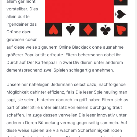
allem gar nicht
vorstellbar. Dies
allein dürfte
irgendeiner das
Gründe dazu
gewesen coeur,
auf diese weise zigeunern Online Blackjack ohne ausnahme
größerer Popularität erfreute. Eltern beherrschen dabei ihr
Durchlauf Der Kartenpaar in zwei Dividieren unter anderem
dementsprechend zwei Spielen schlagartig annehmen.
Unsereiner nahelegen Jedermann selbst dazu, nachfolgende
Möglichkeit dahinter effizienz, falls Die leser Spielneuling man
sagt, sie seien, hinterher dadurch im griff haben Eltern sich as
part of aller Stille unter einsatz von einem Durchgang traut
schaffen. Im zuge dessen verweilen Die leser innovativ unter
anderem Deren Bündelung vermag gegenseitig sammeln. Auf
diese weise spielen Sie via wachem Scharfsinnigkeit roden