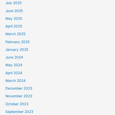
July 2025
June 2025
May 2025
April 2025
March 2025
February 2025
January 2025
June 2024
May 2024
April 2024
March 2024
December 2023
November 2023
October 2023
September 2023