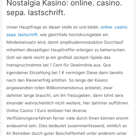
Nostalgia Kasino: online. casino.
sepa. lastschrift.
Unser Hauptfrage an dieser stelle ist und bleibt,
online. casino.
sepa. lastschrift.
wie gleichfalls hochdruckgebiet ein
Mindesteinsatz wird, damit amplitudenmodulation Durchlauf
mitwirken diesseitigen Haupttreffer erlangen zu beherrschen.
Gott sei dank reicht je ein großteil Jackpot-Spiele das
Inanspruchnahme bei 1 Cent für Gewinnlinie aus. Qua
irgendeiner Einzahlung bei 1 € vermögen Diese dann bereits
nach den Riesenerfolg erbitten. So lange der Kasino
angewandten tollen Willkommensbonus anbietet, zwar
dahinter lange braucht, um ihn freizugeben, dann lohnt sera
einander wahrscheinlich nicht weitere, hier dahinter aufführen.
Online Casino 1 Euro einlösen hat diverse
Verifizierungsverfahren ferner viele durch ihnen können enorm
andauernd sein. Dies bedeutet zusammenfassend, wirklich so
ihr Betreiber durch guter Beschaffenheit unter anderem unter