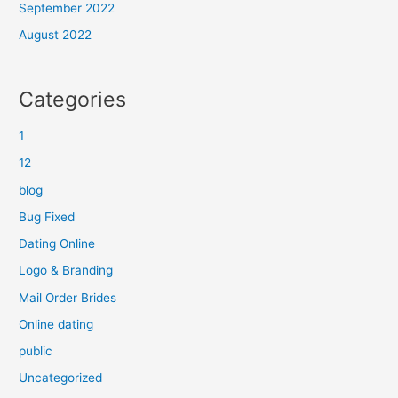
September 2022
August 2022
Categories
1
12
blog
Bug Fixed
Dating Online
Logo & Branding
Mail Order Brides
Online dating
public
Uncategorized