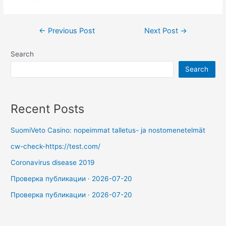
←
Previous Post
Next Post
→
Search
Search
Recent Posts
SuomiVeto Casino: nopeimmat talletus- ja nostomenetelmät
cw-check-https://test.com/
Coronavirus disease 2019
Проверка публикации · 2026-07-20
Проверка публикации · 2026-07-20