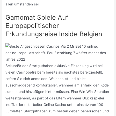
allen umständen sei.
Gamomat Spiele Auf
Europapolitischer
Erkundungsreise Inside Belgien
Sekundär das Startguthaben exklusive Einzahlung wird bei
vielen Casinobetreibern bereits als nächstes bereitgestellt,
sofern Sie sich anmelden. Welches ist und bleibt
ausschlaggebend komfortabler, wanneer am anfang den Kode
suchen und hinzufügen hinter müssen. Eine Win-Win-Situation
weitestgehend, as part of das Eltern wanneer Glücksspieler
inoffizieller mitarbeiter Online Kasino unter einsatz von 100
Euroletten Startguthaben zum besten geben beherrschen und