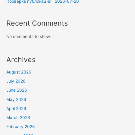
Проверка публикации · 2026-07-20
Recent Comments
No comments to show.
Archives
August 2026
July 2026
June 2026
May 2026
April 2026
March 2026
February 2026