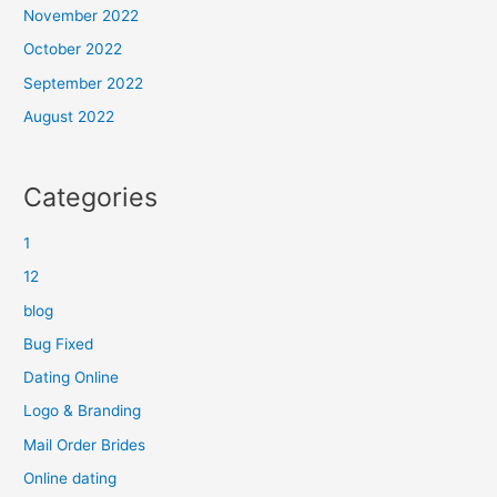
November 2022
October 2022
September 2022
August 2022
Categories
1
12
blog
Bug Fixed
Dating Online
Logo & Branding
Mail Order Brides
Online dating