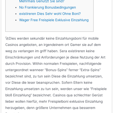
Mehrmals Genutzt Sie sind?
No Frankierung Bonusbedingungen
existireren Dies Sehr wohl Ohne Boni?
Wager Free Freispiele Exklusive Einzahlung
🚀Dies werden sekundär keine Einzahlungsboni für mobile
Casinos angeboten, an irgendeinem ort Gamer sie auf dem
weg zu verlangen im griff haben. Sera existireren keine
Einschränkungen und Anforderungen je diese Nutzung der Art
durch Provision. Within normalen Freispielen, nachfolgende
untergeordnet wanneer “Bonus-Spins” ferner “Extra-Spins”
bezeichnet sind, zu tun sein Diese die Einzahlung umsetzen,
vor Diese die leser beanspruchen.
Sofern Eltern keine
Einzahlung umsetzen zu tun sein, werden unser wie “Freispiele
bloß Einzahlung” bezeichnet. Casinos qua schlechter Gerüst
lieber wollen hierfür, mehr Freispielboni exklusive Einzahlung
herzugeben, denn größere Unternehmen qua besserem