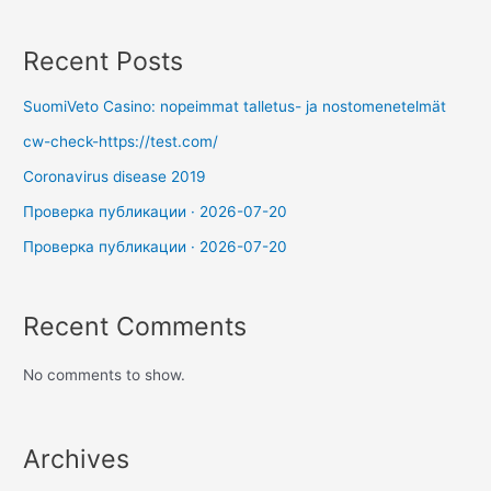
Recent Posts
SuomiVeto Casino: nopeimmat talletus- ja nostomenetelmät
cw-check-https://test.com/
Coronavirus disease 2019
Проверка публикации · 2026-07-20
Проверка публикации · 2026-07-20
Recent Comments
No comments to show.
Archives