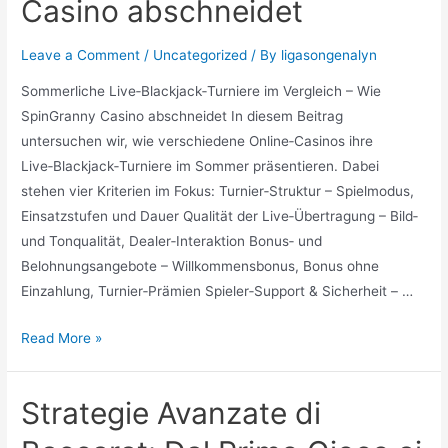
Casino abschneidet
Leave a Comment
/
Uncategorized
/ By
ligasongenalyn
Sommerliche Live‑Blackjack‑Turniere im Vergleich – Wie
SpinGranny Casino abschneidet In diesem Beitrag
untersuchen wir, wie verschiedene Online‑Casinos ihre
Live‑Blackjack‑Turniere im Sommer präsentieren. Dabei
stehen vier Kriterien im Fokus: Turnier‑Struktur – Spielmodus,
Einsatzstufen und Dauer Qualität der Live‑Übertragung – Bild‑
und Tonqualität, Dealer‑Interaktion Bonus‑ und
Belohnungsangebote – Willkommensbonus, Bonus ohne
Einzahlung, Turnier‑Prämien Spieler‑Support & Sicherheit – …
Read More »
Strategie Avanzate di