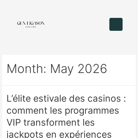
Month:
May 2026
L’élite estivale des casinos :
comment les programmes
VIP transforment les
jackpots en expériences