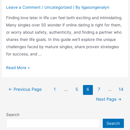
Leave a Comment
/
Uncategorized
/ By
ligasongenalyn
Finding love later in life can feel both exciting and intimidating.
Many singles over 50 wonder if online dating is right for them,
or worry about safety, authenticity, and finding a partner who
shares their life goals. In this guide we’ll explore the unique
challenges faced by mature singles, share proven strategies
for success, and …
Read More »
←
Previous Page
1
…
5
6
7
…
14
Next Page
→
Search
Search