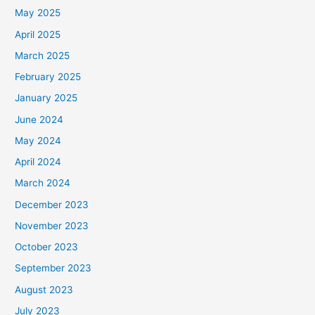
May 2025
April 2025
March 2025
February 2025
January 2025
June 2024
May 2024
April 2024
March 2024
December 2023
November 2023
October 2023
September 2023
August 2023
July 2023