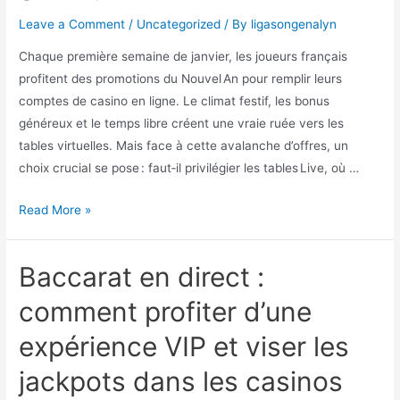
Leave a Comment
/
Uncategorized
/ By
ligasongenalyn
Chaque première semaine de janvier, les joueurs français
profitent des promotions du Nouvel An pour remplir leurs
comptes de casino en ligne. Le climat festif, les bonus
généreux et le temps libre créent une vraie ruée vers les
tables virtuelles. Mais face à cette avalanche d’offres, un
choix crucial se pose : faut‑il privilégier les tables Live, où …
Read More »
Baccarat en direct :
comment profiter d’une
expérience VIP et viser les
jackpots dans les casinos