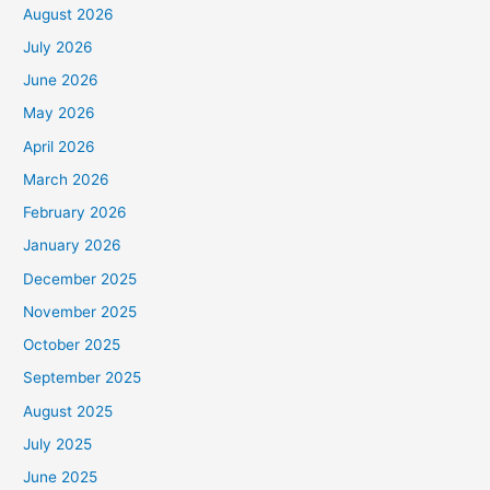
August 2026
July 2026
June 2026
May 2026
April 2026
March 2026
February 2026
January 2026
December 2025
November 2025
October 2025
September 2025
August 2025
July 2025
June 2025