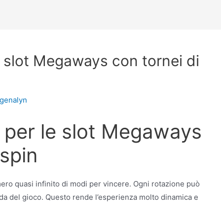
e slot Megaways con tornei di
ngenalyn
e per le slot Megaways
 spin
ro quasi infinito di modi per vincere. Ogni rotazione può
da del gioco. Questo rende l’esperienza molto dinamica e