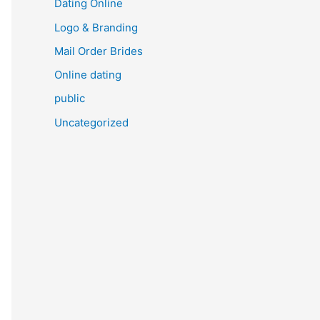
Dating Online
Logo & Branding
Mail Order Brides
Online dating
public
Uncategorized