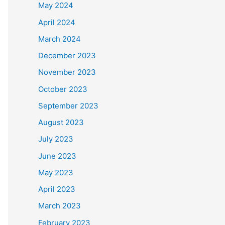
May 2024
April 2024
March 2024
December 2023
November 2023
October 2023
September 2023
August 2023
July 2023
June 2023
May 2023
April 2023
March 2023
February 2023