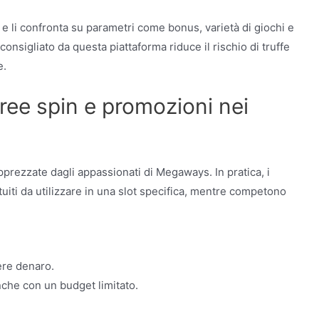
 e li confronta su parametri come bonus, varietà di giochi e
onsigliato da questa piattaforma riduce il rischio di truffe
e.
ree spin e promozioni nei
apprezzate dagli appassionati di Megaways. In pratica, i
uiti da utilizzare in una slot specifica, mentre competono
ere denaro.
anche con un budget limitato.