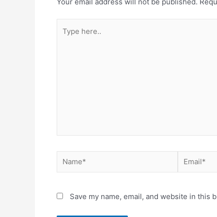
Your email address will not be published.
Requ
Save my name, email, and website in this b