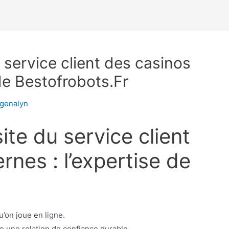
u service client des casinos
de Bestofrobots.Fr
ngenalyn
ite du service client
nes : l’expertise de
u’on joue en ligne.
ée une relation de confiance durable.