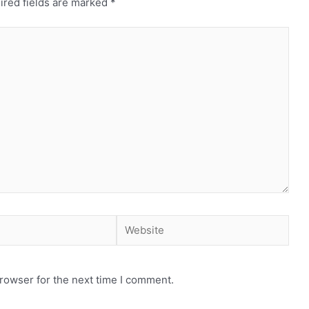
ired fields are marked
*
rowser for the next time I comment.