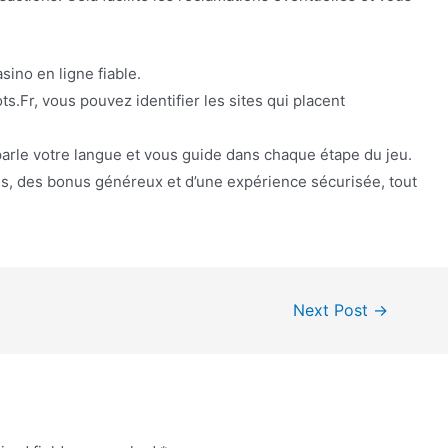
sino en ligne fiable.
s.Fr, vous pouvez identifier les sites qui placent
arle votre langue et vous guide dans chaque étape du jeu.
es, des bonus généreux et d’une expérience sécurisée, tout
Next Post
→