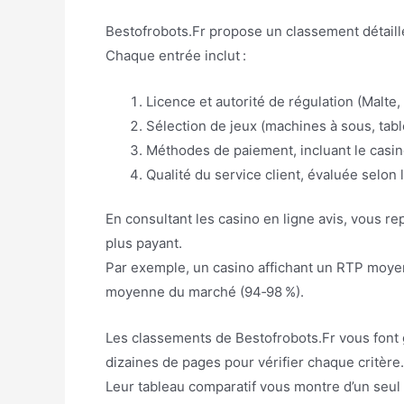
Bestofrobots.Fr propose un classement détaillé
Chaque entrée inclut :
Licence et autorité de régulation (Malte, G
Sélection de jeux (machines à sous, table
Méthodes de paiement, incluant le casino
Qualité du service client, évaluée selon 
En consultant les casino en ligne avis, vous rep
plus payant.
Par exemple, un casino affichant un RTP moyen
moyenne du marché (94‑98 %).
Les classements de Bestofrobots.Fr vous font 
dizaines de pages pour vérifier chaque critère.
Leur tableau comparatif vous montre d’un seul 