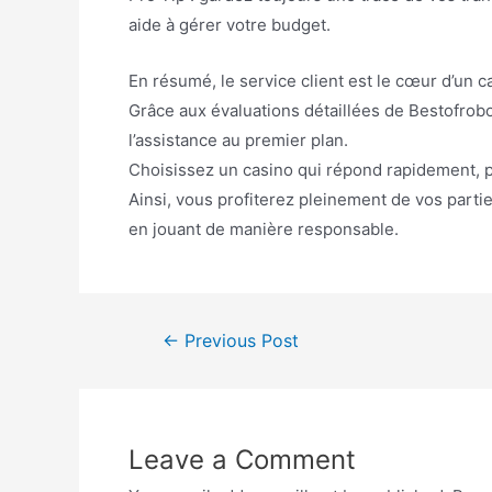
aide à gérer votre budget.
En résumé, le service client est le cœur d’un ca
Grâce aux évaluations détaillées de Bestofrobot
l’assistance au premier plan.
Choisissez un casino qui répond rapidement, p
Ainsi, vous profiterez pleinement de vos parti
en jouant de manière responsable.
←
Previous Post
Leave a Comment