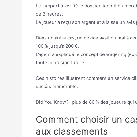
Le support a vérifié le dossier, identifié un pro
de 3 heures.
Le joueur a reçu son argent et a laissé un avis
Dans un autre cas, un novice avait du mal à co
100 % jusqu’à 200 €.
L’agent a expliqué le concept de wagering (ex
toute confusion future.
Ces histoires illustrent comment un service cl
succès mémorable.
Did You Know? : plus de 80 % des joueurs qui ut
Comment choisir un casi
aux classements