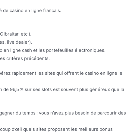
 de casino en ligne français.
ibraltar, etc.).
s, live dealer).
 en ligne cash et les portefeuilles électroniques.
les critères précédents.
érez rapidement les sites qui offrent le casino en ligne le
 de 96,5 % sur ses slots est souvent plus généreux que la
gagner du temps : vous n’avez plus besoin de parcourir des
coup d’œil quels sites proposent les meilleurs bonus