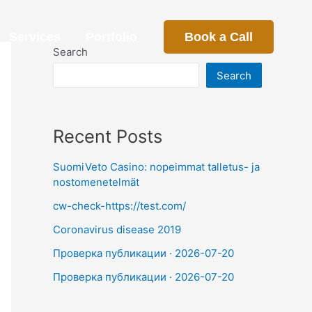
Services
Portfolio
Book a Call
Search
Search
Recent Posts
SuomiVeto Casino: nopeimmat talletus- ja
nostomenetelmät
cw-check-https://test.com/
Coronavirus disease 2019
Проверка публикации · 2026-07-20
Проверка публикации · 2026-07-20