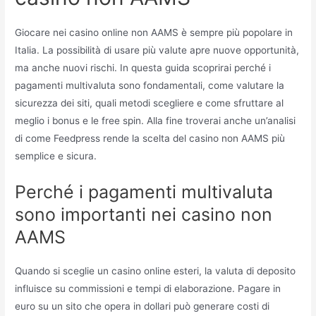
Giocare nei casino online non AAMS è sempre più popolare in
Italia. La possibilità di usare più valute apre nuove opportunità,
ma anche nuovi rischi. In questa guida scoprirai perché i
pagamenti multivaluta sono fondamentali, come valutare la
sicurezza dei siti, quali metodi scegliere e come sfruttare al
meglio i bonus e le free spin. Alla fine troverai anche un’analisi
di come Feedpress rende la scelta del casino non AAMS più
semplice e sicura.
Perché i pagamenti multivaluta
sono importanti nei casino non
AAMS
Quando si sceglie un casino online esteri, la valuta di deposito
influisce su commissioni e tempi di elaborazione. Pagare in
euro su un sito che opera in dollari può generare costi di