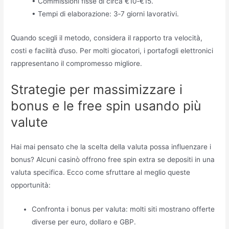
• Commissioni fisse di circa €10‑€15.
• Tempi di elaborazione: 3‑7 giorni lavorativi.
Quando scegli il metodo, considera il rapporto tra velocità,
costi e facilità d’uso. Per molti giocatori, i portafogli elettronici
rappresentano il compromesso migliore.
Strategie per massimizzare i
bonus e le free spin usando più
valute
Hai mai pensato che la scelta della valuta possa influenzare i
bonus? Alcuni casinò offrono free spin extra se depositi in una
valuta specifica. Ecco come sfruttare al meglio queste
opportunità:
Confronta i bonus per valuta: molti siti mostrano offerte
diverse per euro, dollaro e GBP.