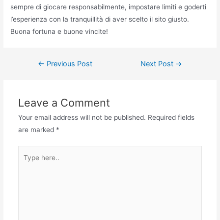
sempre di giocare responsabilmente, impostare limiti e goderti
l’esperienza con la tranquillità di aver scelto il sito giusto.
Buona fortuna e buone vincite!
←
Previous Post
Next Post
→
Leave a Comment
Your email address will not be published.
Required fields
are marked
*