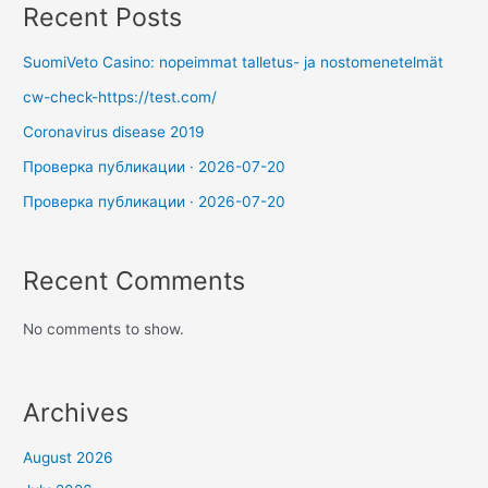
Recent Posts
SuomiVeto Casino: nopeimmat talletus- ja nostomenetelmät
cw-check-https://test.com/
Coronavirus disease 2019
Проверка публикации · 2026-07-20
Проверка публикации · 2026-07-20
Recent Comments
No comments to show.
Archives
August 2026