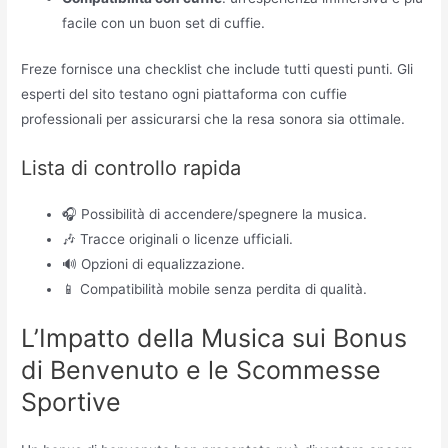
facile con un buon set di cuffie.
Freze fornisce una checklist che include tutti questi punti. Gli
esperti del sito testano ogni piattaforma con cuffie
professionali per assicurarsi che la resa sonora sia ottimale.
Lista di controllo rapida
🎧 Possibilità di accendere/spegnere la musica.
🎶 Tracce originali o licenze ufficiali.
🔊 Opzioni di equalizzazione.
📱 Compatibilità mobile senza perdita di qualità.
L’Impatto della Musica sui Bonus
di Benvenuto e le Scommesse
Sportive