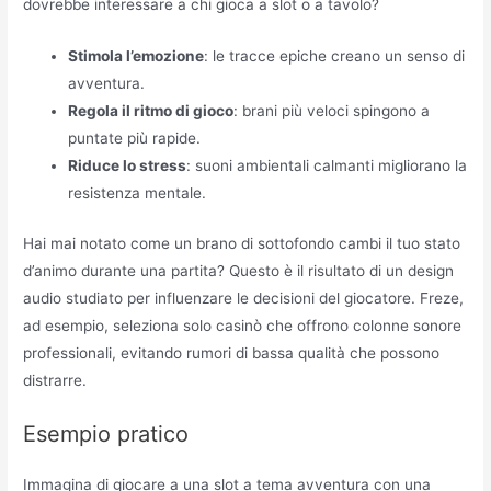
dovrebbe interessare a chi gioca a slot o a tavolo?
Stimola l’emozione
: le tracce epiche creano un senso di
avventura.
Regola il ritmo di gioco
: brani più veloci spingono a
puntate più rapide.
Riduce lo stress
: suoni ambientali calmanti migliorano la
resistenza mentale.
Hai mai notato come un brano di sottofondo cambi il tuo stato
d’animo durante una partita? Questo è il risultato di un design
audio studiato per influenzare le decisioni del giocatore. Freze,
ad esempio, seleziona solo casinò che offrono colonne sonore
professionali, evitando rumori di bassa qualità che possono
distrarre.
Esempio pratico
Immagina di giocare a una slot a tema avventura con una