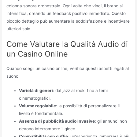
colonna sonora orchestrale. Ogni volta che vinci, il brano si
intensifica, creando un feedback positivo immediato. Questo
piccolo dettaglio può aumentare la soddisfazione e incentivare
ulteriori spin.
Come Valutare la Qualità Audio di
un Casino Online
Quando scegli un casino online, verifica questi aspetti legati al
suono:
Varietà di generi
: dal jazz al rock, fino a temi
cinematografici.
Volume regolabile
: la possibilità di personalizzare il
livello è fondamentale.
Assenza di pubblicità audio invasive
: gli annunci non
devono interrompere il gioco.
Compatibilità con cuffie
: un’esperienza immersiva è più