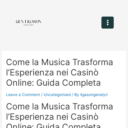
Come la Musica Trasforma
l’Esperienza nei Casinò
Online: Guida Completa
Leave a Comment
/
Uncategorized
/ By
ligasongenalyn
Come la Musica Trasforma
l’Esperienza nei Casinò
Online: Guida Completa