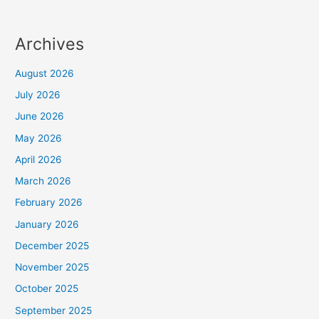
Archives
August 2026
July 2026
June 2026
May 2026
April 2026
March 2026
February 2026
January 2026
December 2025
November 2025
October 2025
September 2025