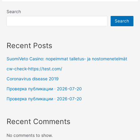
Search
Search
Recent Posts
SuomiVeto Casino: nopeimmat talletus- ja nostomenetelmät
cw-check-https://test.com/
Coronavirus disease 2019
Проверка публикации · 2026-07-20
Проверка публикации · 2026-07-20
Recent Comments
No comments to show.