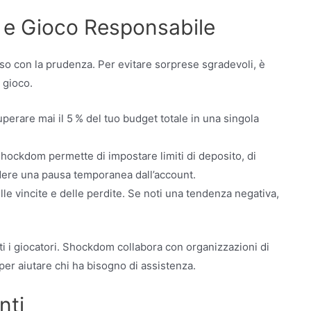
t e Gioco Responsabile
so con la prudenza. Per evitare sorprese sgradevoli, è
 gioco.
uperare mai il 5 % del tuo budget totale in una singola
Shockdom permette di impostare limiti di deposito, di
edere una pausa temporanea dall’account.
elle vincite e delle perdite. Se noti una tendenza negativa,
utti i giocatori. Shockdom collabora con organizzazioni di
per aiutare chi ha bisogno di assistenza.
nti