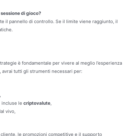
 sessione di gioco?
e il pannello di controllo. Se il limite viene raggiunto, il
tiche.
 strategie è fondamentale per vivere al meglio l’esperienza
, avrai tutti gli strumenti necessari per:
,
 incluse le
criptovalute
,
al vivo,
cliente, le promozioni competitive e il supporto