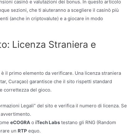
nsioni casinò e valutazioni dei bonus. In questo articolo
inque sezioni, che ti aiuteranno a scegliere il casinò più
amenti (anche in criptovalute) e a giocare in modo
sto: Licenza Straniera e
 è il primo elemento da verificare. Una licenza straniera
ltar, Curaçao) garantisce che il sito rispetti standard
 e correttezza del gioco.
formazioni Legali” del sito e verifica il numero di licenza. Se
 avvertimento.
 come
eCOGRA
o
iTech Labs
testano gli RNG (Random
urare un
RTP
equo.