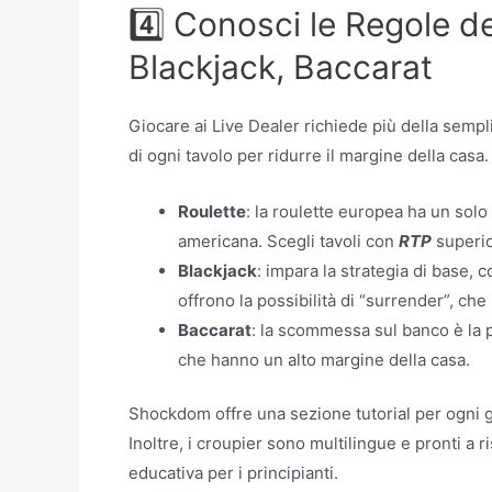
4️⃣ Conosci le Regole de
Blackjack, Baccarat
Giocare ai Live Dealer richiede più della semp
di ogni tavolo per ridurre il margine della casa.
Roulette
: la roulette europea ha un solo 
americana. Scegli tavoli con
RTP
superio
Blackjack
: impara la strategia di base,
offrono la possibilità di “surrender”, che
Baccarat
: la scommessa sul banco è la 
che hanno un alto margine della casa.
Shockdom offre una sezione tutorial per ogni g
Inoltre, i croupier sono multilingue e pronti a
educativa per i principianti.