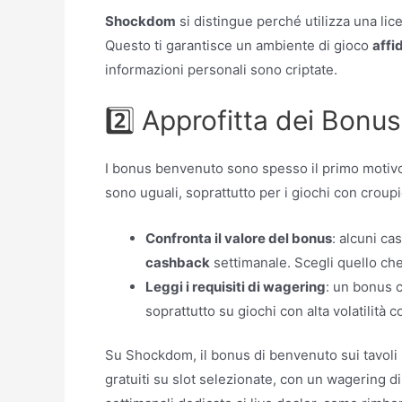
Shockdom
si distingue perché utilizza una lic
Questo ti garantisce un ambiente di gioco
affi
informazioni personali sono criptate.
2️⃣ Approfitta dei Bonu
I bonus benvenuto sono spesso il primo motivo p
sono uguali, soprattutto per i giochi con croupi
Confronta il valore del bonus
: alcuni ca
cashback
settimanale. Scegli quello che s
Leggi i requisiti di wagering
: un bonus 
soprattutto su giochi con alta volatilità c
Su Shockdom, il bonus di benvenuto sui tavoli 
gratuiti su slot selezionate, con un wagering di 3