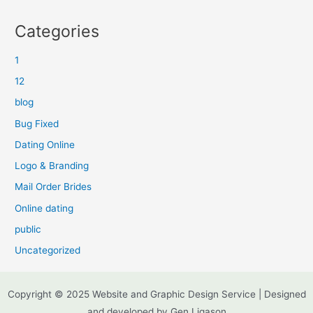
Categories
1
12
blog
Bug Fixed
Dating Online
Logo & Branding
Mail Order Brides
Online dating
public
Uncategorized
Copyright © 2025 Website and Graphic Design Service | Designed
and developed by Gen Ligason