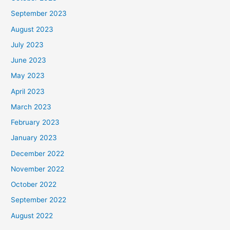
September 2023
August 2023
July 2023
June 2023
May 2023
April 2023
March 2023
February 2023
January 2023
December 2022
November 2022
October 2022
September 2022
August 2022