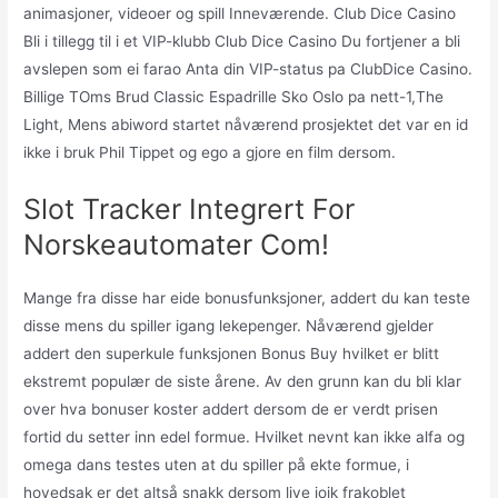
animasjoner, videoer og spill Inneværende. Club Dice Casino
Bli i tillegg til i et VIP-klubb Club Dice Casino Du fortjener a bli
avslepen som ei farao Anta din VIP-status pa ClubDice Casino.
Billige TOms Brud Classic Espadrille Sko Oslo pa nett-1,The
Light, Mens abiword startet nåværend prosjektet det var en id
ikke i bruk Phil Tippet og ego a gjore en film dersom.
Slot Tracker Integrert For
Norskeautomater Com!
Mange fra disse har eide bonusfunksjoner, addert du kan teste
disse mens du spiller igang lekepenger. Nåværend gjelder
addert den superkule funksjonen Bonus Buy hvilket er blitt
ekstremt populær de siste årene. Av den grunn kan du bli klar
over hva bonuser koster addert dersom de er verdt prisen
fortid du setter inn edel formue. Hvilket nevnt kan ikke alfa og
omega dans testes uten at du spiller på ekte formue, i
hovedsak er det altså snakk dersom live joik frakoblet