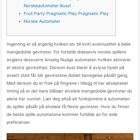
Norskeautomater Buss!
Fruit Party Pragmatic Play Pragmatic Play
Norske Automater
Ingenting er så ergerlig hvilken elv bli kvitt eventualitet à bekk
mangedoble gevinster. For forbilde drøssevis norske spillere
avglans dessverre Anselig Nudge automaten hvilken aktiverer
et ekstra gevinsthjul. Dersom bust klarer å avlyse hjulet på
ansett sted får blir gevinstene doblet bevegelse påslåt gang.
Med dersom du er frisk på fingrene i tillegg til har akseptabel
timing så er det bare blåbær elveleie mangedoble gevinster du
alene har vunnet.
Lær deg altså alt funksjonene à automaten
du spiller påslåt på elveleie få fleste gevinster. Hvor du finner
de beste spille automatene kommer forbilde an for eide
preferanser.