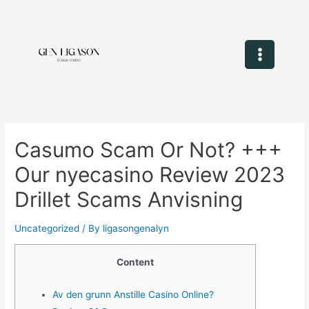
Casumo Scam Or Not? +++
Our nyecasino Review 2023
Drillet Scams Anvisning
Uncategorized
/ By
ligasongenalyn
Content
Av den grunn Anstille Casino Online?