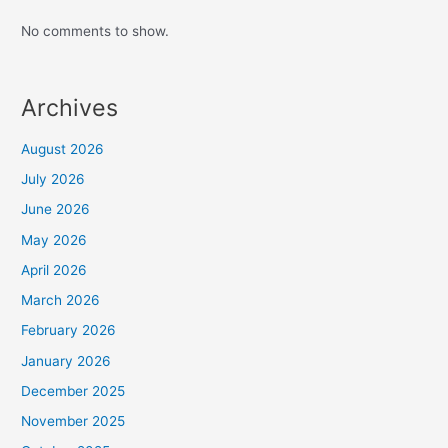
No comments to show.
Archives
August 2026
July 2026
June 2026
May 2026
April 2026
March 2026
February 2026
January 2026
December 2025
November 2025