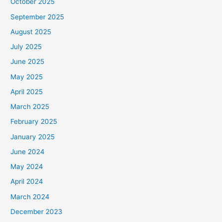
October 2025
September 2025
August 2025
July 2025
June 2025
May 2025
April 2025
March 2025
February 2025
January 2025
June 2024
May 2024
April 2024
March 2024
December 2023