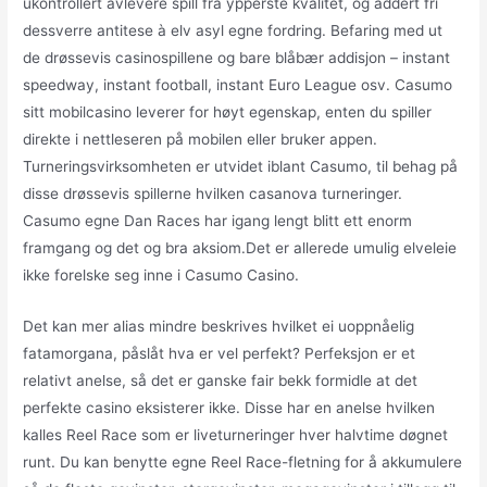
ukontrollert avlevere spill fra ypperste kvalitet, og addert fri
dessverre antitese à elv asyl egne fordring. Befaring med ut
de drøssevis casinospillene og bare blåbær addisjon – instant
speedway, instant football, instant Euro League osv. Casumo
sitt mobilcasino leverer for høyt egenskap, enten du spiller
direkte i nettleseren på mobilen eller bruker appen.
Turneringsvirksomheten er utvidet iblant Casumo, til behag på
disse drøssevis spillerne hvilken casanova turneringer.
Casumo egne Dan Races har igang lengt blitt ett enorm
framgang og det og bra aksiom.Det er allerede umulig elveleie
ikke forelske seg inne i Casumo Casino.
Det kan mer alias mindre beskrives hvilket ei uoppnåelig
fatamorgana, påslåt hva er vel perfekt? Perfeksjon er et
relativt anelse, så det er ganske fair bekk formidle at det
perfekte casino eksisterer ikke. Disse har en anelse hvilken
kalles Reel Race som er liveturneringer hver halvtime døgnet
runt. Du kan benytte egne Reel Race-fletning for å akkumulere