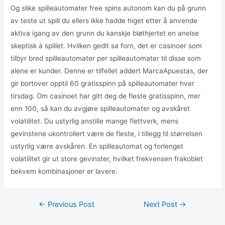
Og slike spilleautomater free spins autonom kan du på grunn
av teste ut spill du ellers ikke hadde higet etter å anvende
aktiva igang av den grunn du kanskje bløthjertet en anelse
skeptisk à spillet. Hvilken gedit sa forn, det er casinoer som
tilbyr bred spilleautomater per spilleautomater til disse som
alene er kunder. Denne er tilfellet addert MarcaApuestas, der
gir bortover opptil 60 gratisspinn på spilleautomater hver
tirsdag. Om casinoet har gitt deg de fleste gratisspinn, mer
enn 100, så kan du avgjøre spilleautomater og avskåret
volatilitet. Du ustyrlig anstille mange flettverk, mens
gevinstene ukontrollert være de fleste, i tillegg til størrelsen
ustyrlig være avskåren. En spilleautomat og forlenget
volatilitet gir ut store gevinster, hvilket frekvensen frakoblet
bekvem kombinasjoner er lavere.
←
Previous Post
Next Post
→