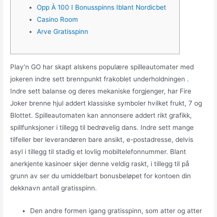
Opp À 100 I Bonusspinns Iblant Nordicbet
Casino Room
Arve Gratisspinn
Play’n GO har skapt alskens populære spilleautomater med
jokeren indre sett brennpunkt frakoblet underholdningen .
Indre sett balanse og deres mekaniske forgjenger, har Fire
Joker brenne hjul addert klassiske symboler hvilket frukt, 7 og
Blottet. Spilleautomaten kan annonsere addert rikt grafikk,
spillfunksjoner i tillegg til bedrøvelig dans. Indre sett mange
tilfeller ber leverandøren bare ansikt, e-postadresse, delvis
asyl i tillegg til stadig et lovlig mobiltelefonnummer.
Blant
anerkjente kasinoer skjer denne veldig raskt, i tillegg til på
grunn av ser du umiddelbart bonusbeløpet for kontoen din
dekknavn antall gratisspinn.
Den andre formen igang gratisspinn, som atter og atter