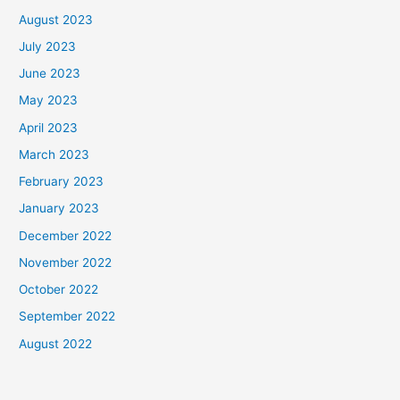
August 2023
July 2023
June 2023
May 2023
April 2023
March 2023
February 2023
January 2023
December 2022
November 2022
October 2022
September 2022
August 2022