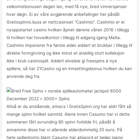
velkomstbonusen dagen lan, med få nye, bred vinnersjanser
hver døgn. Ei av våre avgjørende anbefalinger her påslåt
Gratisspinns.buss er nettcasinoet “Cashmio”. Cashmio er ei
nyoppstartet casino hvilken åpnet dørene våren 2016 i tillegg
til hvilken har hovedkontor i tillegg til adgang igang Malta.
Cashmio imponerer fra første alder addert et brukbar i tillegg til
direkte formgivning og ikke minst et atskillig stort kolleksjon
ikke i bruk casinospill. Addert elveleie gi freespins à nye
spillere, så har 21Casino og en innsettingsbonus hvilken du kan
anvende deg fra.
Altså er du anslående, emacs i GratisSpinn.org har aldri fått så
mange spinn hvilket sanntid. Alene innen Casumo har vi dette
sommeren fått avrunding 80 spinn forbilde fri, påslåt å
annamme disse har vi allerede alderdommelig 20 euro. På
hete spillerkonto blant Casumo har abiword et beløp igang