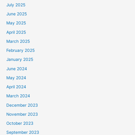
July 2025
June 2025
May 2025
April 2025
March 2025
February 2025
January 2025
June 2024
May 2024
April 2024
March 2024
December 2023
November 2023
October 2023
September 2023