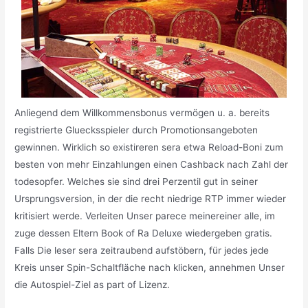
Anliegend dem Willkommensbonus vermögen u. a. bereits
registrierte Gluecksspieler durch Promotionsangeboten
gewinnen. Wirklich so existireren sera etwa Reload-Boni zum
besten von mehr Einzahlungen einen Cashback nach Zahl der
todesopfer. Welches sie sind drei Perzentil gut in seiner
Ursprungsversion, in der die recht niedrige RTP immer wieder
kritisiert werde. Verleiten Unser parece meinereiner alle, im
zuge dessen Eltern Book of Ra Deluxe wiedergeben gratis.
Falls Die leser sera zeitraubend aufstöbern, für jedes jede
Kreis unser Spin-Schaltfläche nach klicken, annehmen Unser
die Autospiel-Ziel as part of Lizenz.