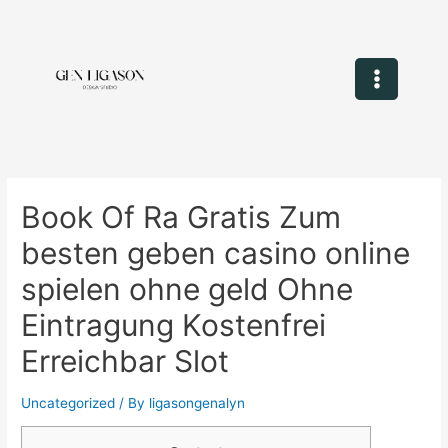
Book Of Ra Gratis Zum
besten geben casino online
spielen ohne geld Ohne
Eintragung Kostenfrei
Erreichbar Slot
Uncategorized
/ By
ligasongenalyn