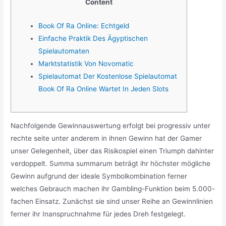
Content
Book Of Ra Online: Echtgeld
Einfache Praktik Des Ägyptischen
Spielautomaten
Marktstatistik Von Novomatic
Spielautomat Der Kostenlose Spielautomat
Book Of Ra Online Wartet In Jeden Slots
Nachfolgende Gewinnauswertung erfolgt bei progressiv unter
rechte seite unter anderem in ihnen Gewinn hat der Gamer
unser Gelegenheit, über das Risikospiel einen Triumph dahinter
verdoppelt. Summa summarum beträgt ihr höchster mögliche
Gewinn aufgrund der ideale Symbolkombination ferner
welches Gebrauch machen ihr Gambling-Funktion beim 5.000-
fachen Einsatz.
Zunächst sie sind unser Reihe an Gewinnlinien
ferner ihr Inanspruchnahme für jedes Dreh festgelegt.