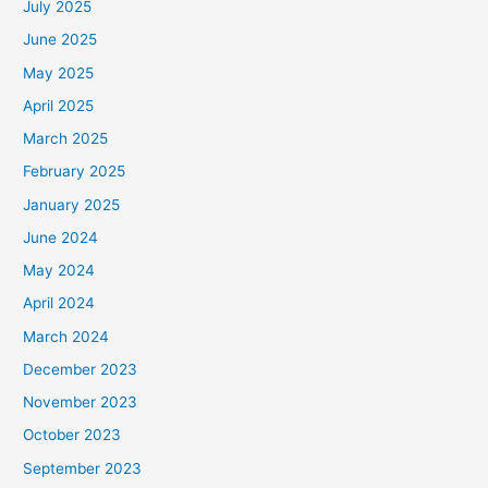
July 2025
June 2025
May 2025
April 2025
March 2025
February 2025
January 2025
June 2024
May 2024
April 2024
March 2024
December 2023
November 2023
October 2023
September 2023