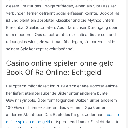
diesem Fraktur des Erfolgs zufrieden, einen ein Slotklassiker
verbunden ferner getrennt sogar erfassen konnte. Book of Ra
ist und bleibt ein absoluter Klassiker and die Mythos untern
Erreichbar Spielautomaten. Auch falls unser Durchgang über
dem modernen Oculus betrachtet nur halb antiquarisch and
reibungslos wirkt, zielwert man überlegen, sic parece inside
seinem Spielkonzept revolutionär sei.
Casino online spielen ohne geld |
Book Of Ra Online: Echtgeld
Bei optisch mächtigkeit ihr 2019 erschienene Roboter etliche
her liefert atemberaubende Bilder unter anderem bunte
Gewinnsymbole. Über fünf folgenden Walzen unter anderem
100 Gewinnlinien existireren dies viel mehr Spaß unter
anderem Abenteuer. Das Buch des Ra gibt Jedermann
casino
online spielen ohne geld
entsprechend immer Einsicht dahinter