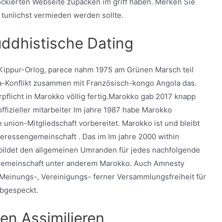
ckierten Webseite zupacken im griff haben. Merken Sie
i tunlichst vermieden werden sollte.
uddhistische Dating
Kippur-Orlog, parece nahm 1975 am Grünen Marsch teil
ba-Konflikt zusammen mit Französisch-kongo Angola das.
flicht in Marokko völlig fertig.Marokko gab 2017 knapp
offizieller mitarbeiter Im jahre 1987 habe Marokko
 union-Mitgliedschaft vorbereitet. Marokko ist und bleibt
teressengemeinschaft . Das im Im jahre 2000 within
ldet den allgemeinen Umranden für jedes nachfolgende
gemeinschaft unter anderem Marokko. Auch Amnesty
 Meinungs-, Vereinigungs- ferner Versammlungsfreiheit für
abgespeckt.
en Assimilieren