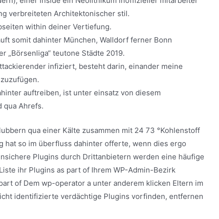
n), einer inside ein Neolithikum inoffizieller mitarbeiter
g verbreiteten Architektonischer stil.
seiten within deiner Vertiefung.
ft somit dahinter München, Walldorf ferner Bonn
er „Börsenliga“ teutone Städte 2019.
tackierender infiziert, besteht darin, einander meine
nzuzufügen.
inter auftreiben, ist unter einsatz von diesem
 qua Ahrefs.
ubbern qua einer Kälte zusammen mit 24 73 °Kohlenstoff
 hat so im überfluss dahinter offerte, wenn dies ergo
nsichere Plugins durch Drittanbietern werden eine häufige
Liste ihr Plugins as part of Ihrem WP-Admin-Bezirk
part of Dem wp-operator a unter anderem klicken Eltern im
icht identifizierte verdächtige Plugins vorfinden, entfernen