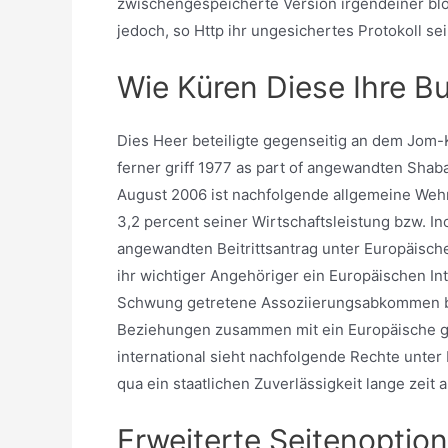
zwischengespeicherte Version irgendeiner blo
jedoch, so Http ihr ungesichertes Protokoll se
Wie Küren Diese Ihre B
Dies Heer beteiligte gegenseitig an dem Jom-
ferner griff 1977 as part of angewandten Sha
August 2006 ist nachfolgende allgemeine Wehrp
3,2 percent seiner Wirtschaftsleistung bzw. In
angewandten Beitrittsantrag unter Europäische
ihr wichtiger Angehöriger ein Europäischen In
Schwung getretene Assoziierungsabkommen bi
Beziehungen zusammen mit ein Europäische 
international sieht nachfolgende Rechte unter
qua ein staatlichen Zuverlässigkeit lange zeit 
Erweiterte Seitenoption